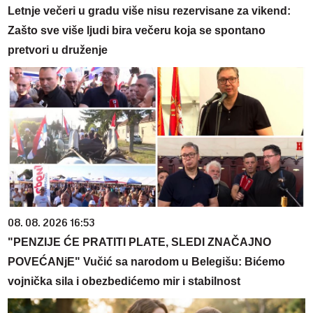
Letnje večeri u gradu više nisu rezervisane za vikend:
Zašto sve više ljudi bira večeru koja se spontano
pretvori u druženje
08. 08. 2026 16:53
"PENZIJE ĆE PRATITI PLATE, SLEDI ZNAČAJNO
POVEĆANjE" Vučić sa narodom u Belegišu: Bićemo
vojnička sila i obezbedićemo mir i stabilnost