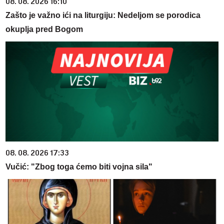
08. 08. 2026 16:10
Zašto je važno ići na liturgiju: Nedeljom se porodica
okuplja pred Bogom
08. 08. 2026 17:33
Vučić: "Zbog toga ćemo biti vojna sila"