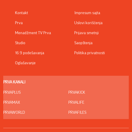
Kontakt
Impresum sajta
Prva
Uslovi korišćenja
Menadžment TV Prva
Prijava smetnji
Studio
Saopštenja
16:9 podešavanja
Politika privatnosti
Oglašavanje
PRVA KANALI
PRVAPLUS
PRVAKICK
PRVAMAX
PRVALIFE
PRVAWORLD
PRVAFILES