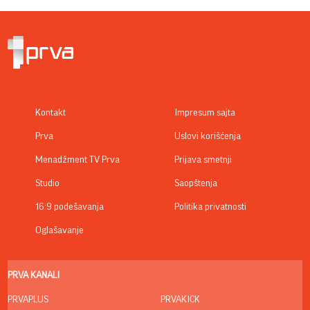
Kontakt
Impresum sajta
Prva
Uslovi korišćenja
Menadžment TV Prva
Prijava smetnji
Studio
Saopštenja
16:9 podešavanja
Politika privatnosti
Oglašavanje
PRVA KANALI
PRVAPLUS
PRVAKICK