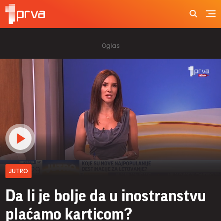
JUTRO
Da li je bolje da u inostranstvu
plaćamo karticom?