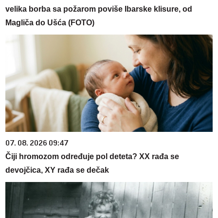
velika borba sa požarom poviše Ibarske klisure, od
Magliča do Ušća (FOTO)
07. 08. 2026 09:47
Čiji hromozom određuje pol deteta? XX rađa se
devojčica, XY rađa se dečak