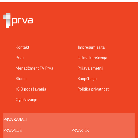
Kontakt
Impresum sajta
Prva
Uslovi korišćenja
Menadžment TV Prva
Prijava smetnji
Studio
Saopštenja
16:9 podešavanja
Politika privatnosti
Oglašavanje
PRVA KANALI
PRVAPLUS
PRVAKICK