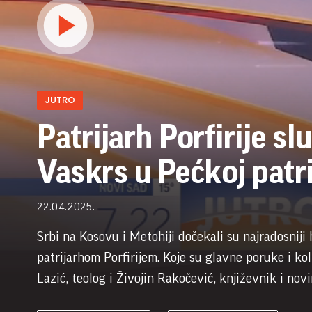
JUTRO
Patrijarh Porfirije slu
Vaskrs u Pećkoj patrij
22.04.2025.
Srbi na Kosovu i Metohiji dočekali su najradosniji
patrijarhom Porfirijem. Koje su glavne poruke i kol
Lazić, teolog i Živojin Rakočević, književnik i novi