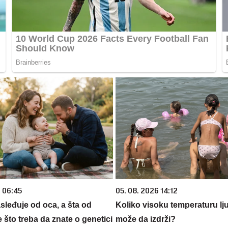
6 06:45
05. 08. 2026 14:12
sleđuje od oca, a šta od
Koliko visoku temperaturu lj
što treba da znate o genetici
može da izdrži?