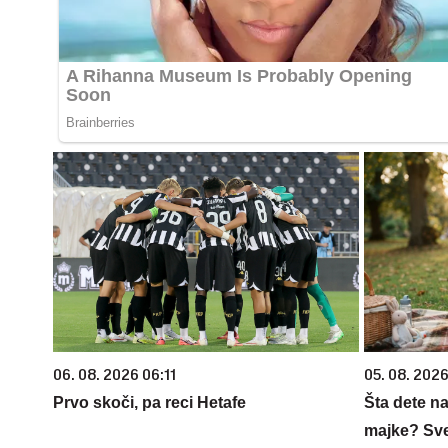
06. 08. 2026 06:11
05. 08. 202
Prvo skoči, pa reci Hetafe
Šta dete na
majke? Sve 