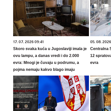
17. 07. 2026 09:41
05. 08. 2026
Skoro svaka kuća u Jugoslaviji imala je
Centralna S
ovu lampu, a danas vredi i do 2.000
12 spratova
evra: Mnogi je čuvaju u podrumu, a
evra
pojma nemaju kakvo blago imaju