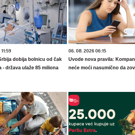
 11:59
06. 08. 2026 06:15
rbija dobija bolnicu od čak
Uvode nova pravila: Kompani
 - država ulaže 85 miliona
neće moći nasumično da zov