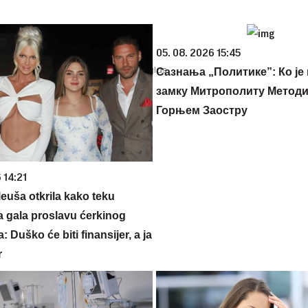
05. 08. 2026 15:45
Сазнања „Политике”: Ко је
замку Митрополиту Методиј
Горњем Заостру
 14:21
euša otkrila kako teku
a gala proslavu ćerkinog
: Duško će biti finansijer, a ja
r