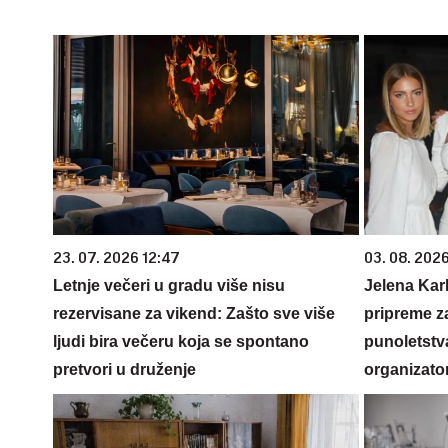
23. 07. 2026 12:47
03. 08. 2026
Letnje večeri u gradu više nisu
Jelena Karl
rezervisane za vikend: Zašto sve više
pripreme z
ljudi bira večeru koja se spontano
punoletstva
pretvori u druženje
organizato