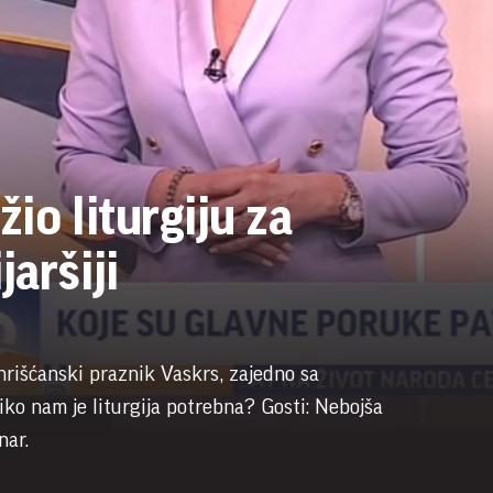
žio liturgiju za
aršiji
 hrišćanski praznik Vaskrs, zajedno sa
iko nam je liturgija potrebna? Gosti: Nebojša
nar.