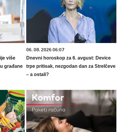
06. 08. 2026 06:07
je više
Dnevni horoskop za 6. avgust: Device
u građane
trpe pritisak, nezgodan dan za Strelčeve
– a ostali?