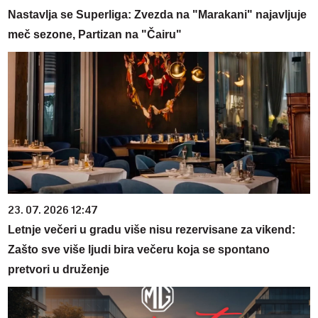
Nastavlja se Superliga: Zvezda na "Marakani" najavljuje
meč sezone, Partizan na "Čairu"
23. 07. 2026 12:47
Letnje večeri u gradu više nisu rezervisane za vikend:
Zašto sve više ljudi bira večeru koja se spontano
pretvori u druženje