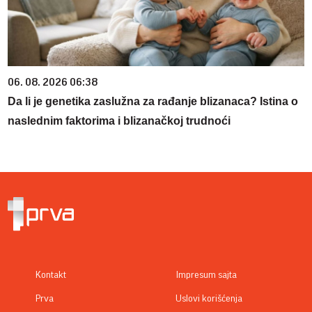
06. 08. 2026 06:38
Da li je genetika zaslužna za rađanje blizanaca? Istina o
naslednim faktorima i blizanačkoj trudnoći
Kontakt
Impresum sajta
Prva
Uslovi korišćenja