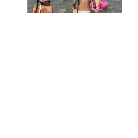
05. 08. 2026 14:12
Koliko visoku temperaturu ljudsko telo
može da izdrži?