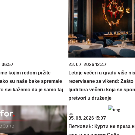
6 06:57
23. 07. 2026 12:47
ome kojim redom pržite
Letnje večeri u gradu više ni
ako su naše bake spremale
rezervisane za vikend: Zašto 
to svi kažemo da je samo taj
ljudi bira večeru koja se spo
pretvori u druženje
05. 08. 2026 15:07
Петковић: Курти не преза н
жељи да сломи Србе