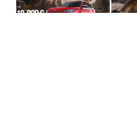
03. 08. 2026 13:23
09. 07. 202
Hibrid broj 1 koji osvaja Evropu, sada
Komfor po m
po specijalnoj akcijskoj ceni od 19.990€
paketa AL
do 31.8.