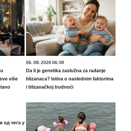
06. 08. 2026 06:38
su
Da li je genetika zaslužna za rađanje
sve više
blizanaca? Istina o naslednim faktorima
ntano
i blizanačkoj trudnoći
и од чега у