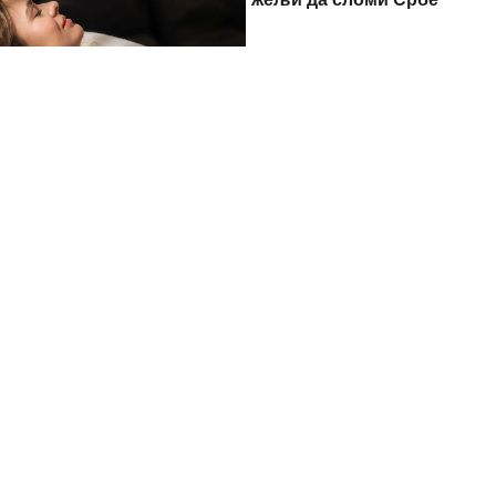
6 09:20
eri klijenata: nova linija
TA banke