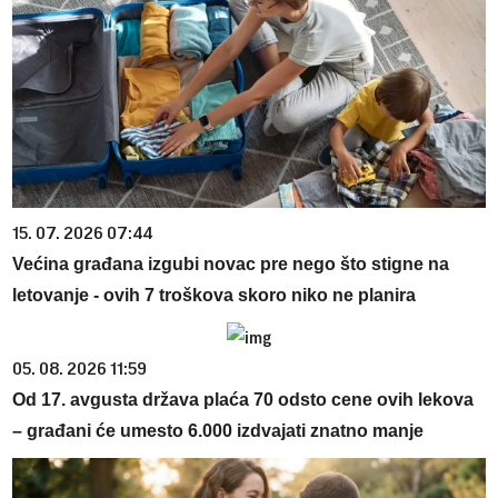
15. 07. 2026 07:44
Većina građana izgubi novac pre nego što stigne na
letovanje - ovih 7 troškova skoro niko ne planira
05. 08. 2026 11:59
Od 17. avgusta država plaća 70 odsto cene ovih lekova
– građani će umesto 6.000 izdvajati znatno manje