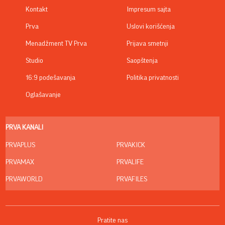
Kontakt
Impresum sajta
Prva
Uslovi korišćenja
Menadžment TV Prva
Prijava smetnji
Studio
Saopštenja
16:9 podešavanja
Politika privatnosti
Oglašavanje
PRVA KANALI
PRVAPLUS
PRVAKICK
PRVAMAX
PRVALIFE
PRVAWORLD
PRVAFILES
Pratite nas