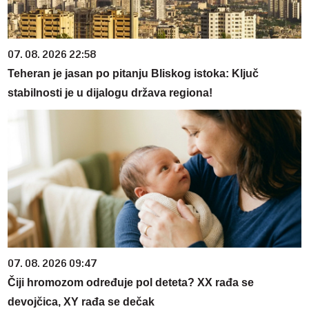
07. 08. 2026 22:58
Teheran je jasan po pitanju Bliskog istoka: Ključ
stabilnosti je u dijalogu država regiona!
07. 08. 2026 09:47
Čiji hromozom određuje pol deteta? XX rađa se
devojčica, XY rađa se dečak