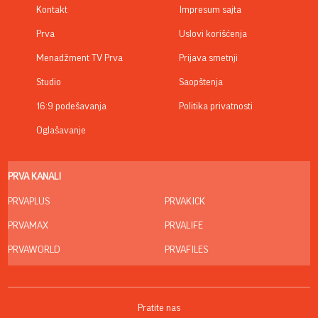
Kontakt
Impresum sajta
Prva
Uslovi korišćenja
Menadžment TV Prva
Prijava smetnji
Studio
Saopštenja
16:9 podešavanja
Politika privatnosti
Oglašavanje
PRVA KANALI
PRVAPLUS
PRVAKICK
PRVAMAX
PRVALIFE
PRVAWORLD
PRVAFILES
Pratite nas