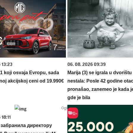
 13:23
06. 08. 2026 09:39
 1 koji osvaja Evropu, sada
Marija (3) se igrala u dvorištu
noj akcijskoj ceni od 19.990€
nestala: Posle 42 godine otac
pronašao, zanemeo je kada j
gde je bila
 18:11
забранила директору