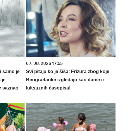
07. 08. 2026 17:55
 i samo je
Svi pitaju ko je šiša: Frizura zbog koje
 je
Beograđanke izgledaju kao dame iz
e saznao
luksuznih časopisa!