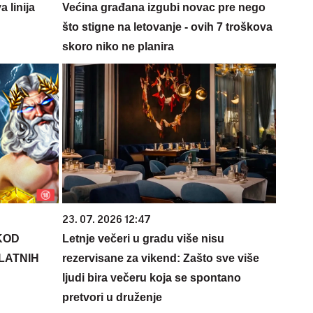
 linija
Većina građana izgubi novac pre nego
što stigne na letovanje - ovih 7 troškova
skoro niko ne planira
23. 07. 2026 12:47
KOD
Letnje večeri u gradu više nisu
PLATNIH
rezervisane za vikend: Zašto sve više
ljudi bira večeru koja se spontano
pretvori u druženje