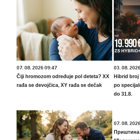
07. 08. 2026 09:47
03. 08. 2026
Čiji hromozom određuje pol deteta? XX
Hibrid broj
rađa se devojčica, XY rađa se dečak
po specijal
do 31.8.
07. 08. 2026
Приштина 