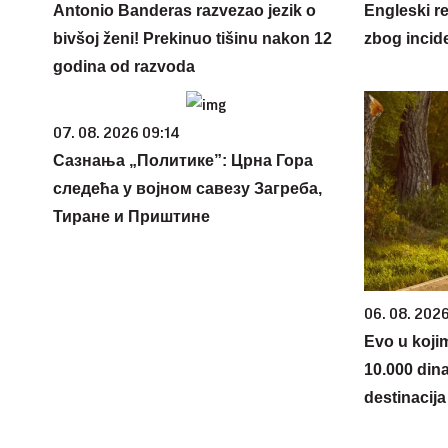
Antonio Banderas razvezao jezik o
Engleski r
bivšoj ženi! Prekinuo tišinu nakon 12
zbog incid
godina od razvoda
07. 08. 2026 09:14
Сазнања „Политике”: Црна Гора
следећа у војном савезу Загреба,
Тиране и Приштине
06. 08. 202
Evo u koji
10.000 din
destinacija 