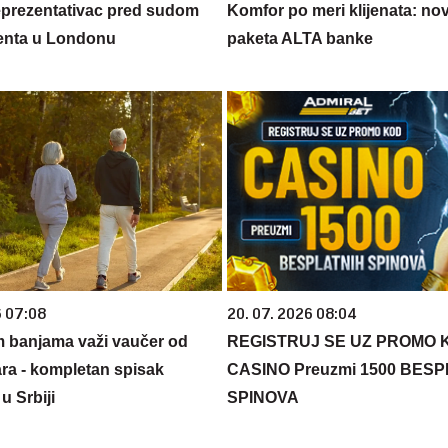
eprezentativac pred sudom
Komfor po meri klijenata: nova
enta u Londonu
paketa ALTA banke
6 07:08
20. 07. 2026 08:04
m banjama važi vaučer od
REGISTRUJ SE UZ PROMO 
ara - kompletan spisak
CASINO Preuzmi 1500 BES
u Srbiji
SPINOVA