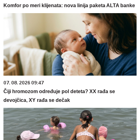
Komfor po meri klijenata: nova linija paketa ALTA banke
07. 08. 2026 09:47
Čiji hromozom određuje pol deteta? XX rađa se
devojčica, XY rađa se dečak