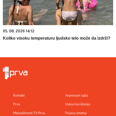
05. 08. 2026 14:12
Koliko visoku temperaturu ljudsko telo može da izdrži?
Kontakt
Impresum sajta
Prva
Uslovi korišćenja
Menadžment TV Prva
Prijava smetnji