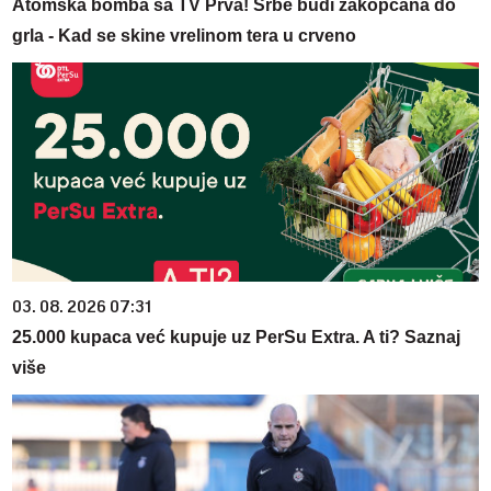
Atomska bomba sa TV Prva! Srbe budi zakopčana do
grla - Kad se skine vrelinom tera u crveno
03. 08. 2026 07:31
25.000 kupaca već kupuje uz PerSu Extra. A ti? Saznaj
više