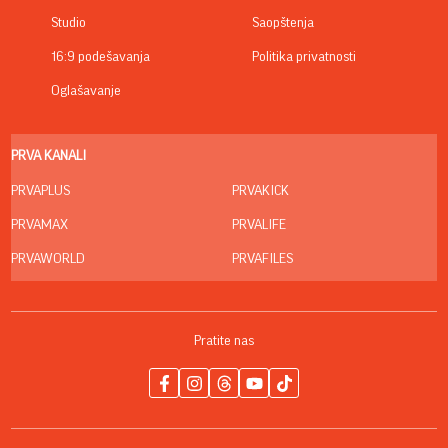
Studio
Saopštenja
16:9 podešavanja
Politika privatnosti
Oglašavanje
PRVA KANALI
PRVAPLUS
PRVAKICK
PRVAMAX
PRVALIFE
PRVAWORLD
PRVAFILES
Pratite nas