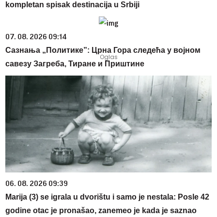
kompletan spisak destinacija u Srbiji
07. 08. 2026 09:14
Сазнања „Политике”: Црна Гора следећа у војном
савезу Загреба, Тиране и Приштине
06. 08. 2026 09:39
Marija (3) se igrala u dvorištu i samo je nestala: Posle 42
godine otac je pronašao, zanemeo je kada je saznao