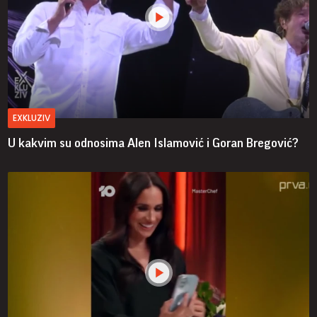
EXKLUZIV
U kakvim su odnosima Alen Islamović i Goran Bregović?