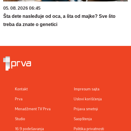
05. 08. 2026 06:45
Šta dete nasleđuje od oca, a šta od majke? Sve što
treba da znate o genetici
Kontakt
Impresum sajta
Prva
Uslovi korišćenja
Menadžment TV Prva
Prijava smetnji
Studio
Saopštenja
16:9 podešavanja
Politika privatnosti