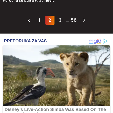
Porodila se Edita Aradinović
1
2
3
56
...