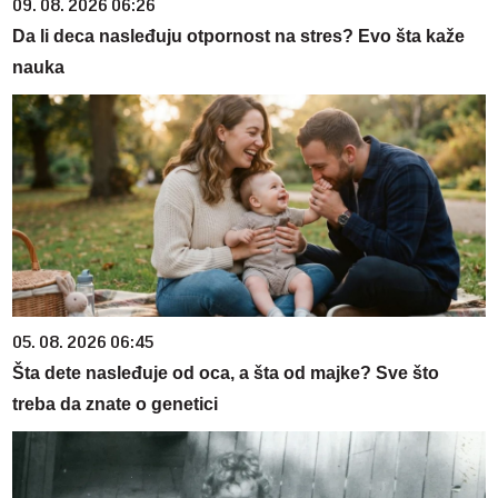
09. 08. 2026 06:26
Da li deca nasleđuju otpornost na stres? Evo šta kaže
nauka
05. 08. 2026 06:45
Šta dete nasleđuje od oca, a šta od majke? Sve što
treba da znate o genetici