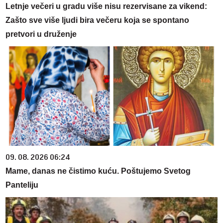
Letnje večeri u gradu više nisu rezervisane za vikend:
Zašto sve više ljudi bira večeru koja se spontano
pretvori u druženje
09. 08. 2026 06:24
Mame, danas ne čistimo kuću. Poštujemo Svetog
Panteliju