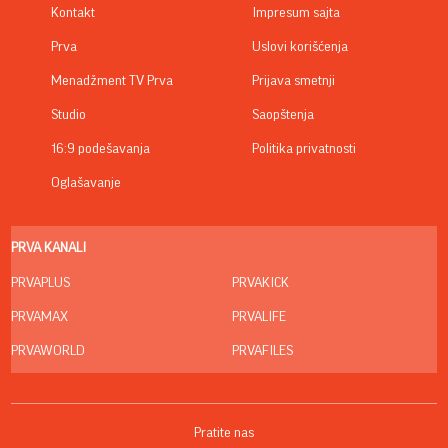
Kontakt
Impresum sajta
Prva
Uslovi korišćenja
Menadžment TV Prva
Prijava smetnji
Studio
Saopštenja
16:9 podešavanja
Politika privatnosti
Oglašavanje
PRVA KANALI
PRVAPLUS
PRVAKICK
PRVAMAX
PRVALIFE
PRVAWORLD
PRVAFILES
Pratite nas