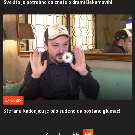
Sve što je potrebno da znate o drami Bekamovih!
EXKLUZIV
Stefanu Radonjiću je bilo suđeno da postane glumac!
1
55
56
...