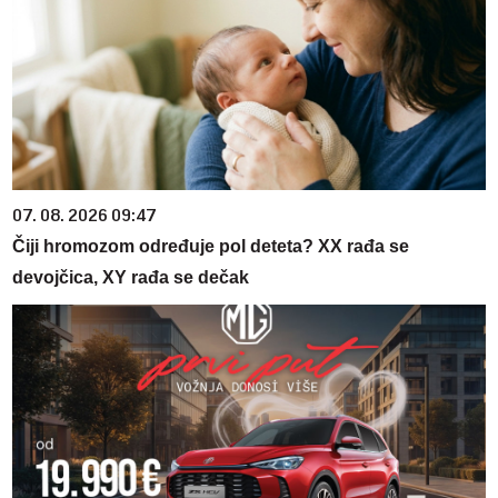
07. 08. 2026 09:47
Čiji hromozom određuje pol deteta? XX rađa se
devojčica, XY rađa se dečak