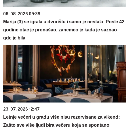
06. 08. 2026 09:39
Marija (3) se igrala u dvorištu i samo je nestala: Posle 42
godine otac je pronašao, zanemeo je kada je saznao
gde je bila
23. 07. 2026 12:47
Letnje večeri u gradu više nisu rezervisane za vikend:
Zašto sve više ljudi bira večeru koja se spontano