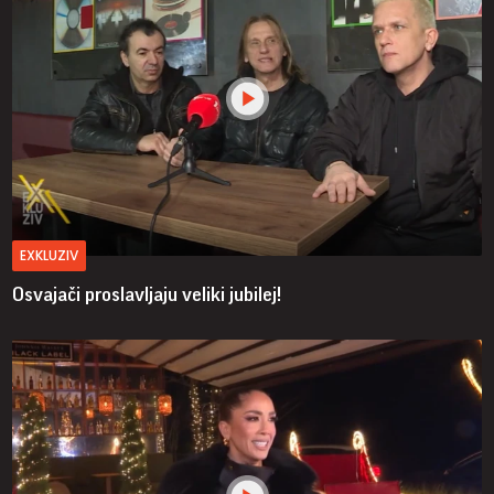
EXKLUZIV
Osvajači proslavljaju veliki jubilej!