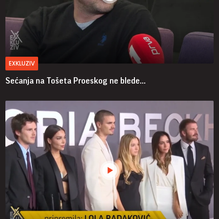
EXKLUZIV
Sećanja na Tošeta Proeskog ne blede...