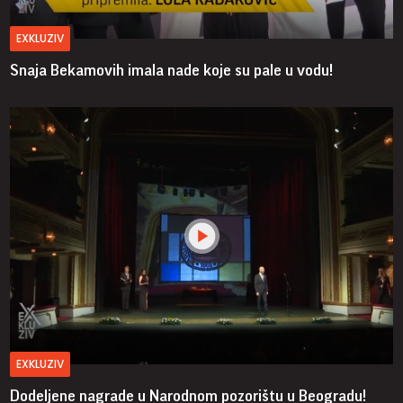
EXKLUZIV
Snaja Bekamovih imala nade koje su pale u vodu!
EXKLUZIV
Dodeljene nagrade u Narodnom pozorištu u Beogradu!