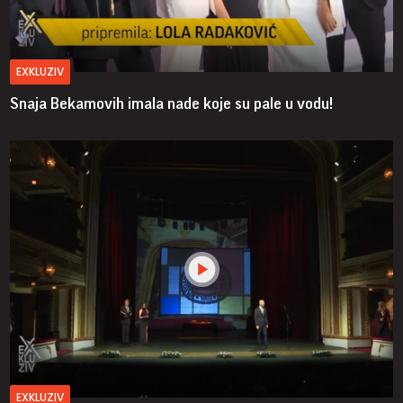
EXKLUZIV
Snaja Bekamovih imala nade koje su pale u vodu!
EXKLUZIV