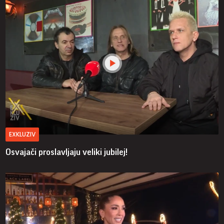
EXKLUZIV
Osvajači proslavljaju veliki jubilej!