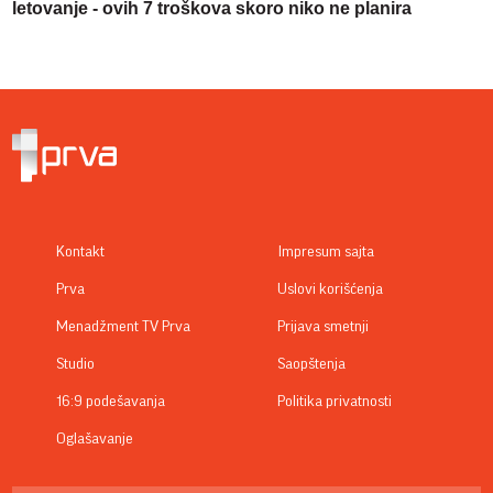
letovanje - ovih 7 troškova skoro niko ne planira
Kontakt
Impresum sajta
Prva
Uslovi korišćenja
Menadžment TV Prva
Prijava smetnji
Studio
Saopštenja
16:9 podešavanja
Politika privatnosti
Oglašavanje