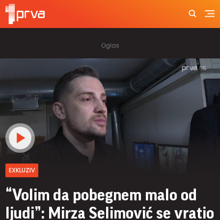
EXKLUZIV
“Volim da pobegnem malo od
ljudi”: Mirza Selimović se vratio