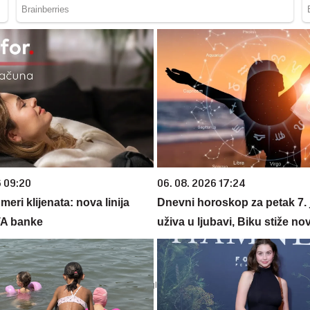
6 09:20
06. 08. 2026 17:24
eri klijenata: nova linija
Dnevni horoskop za petak 7. 
TA banke
uživa u ljubavi, Biku stiže no