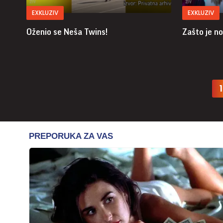
EXKLUZIV
EXKLUZIV
Oženio se Neša Twins!
Zašto je no
1