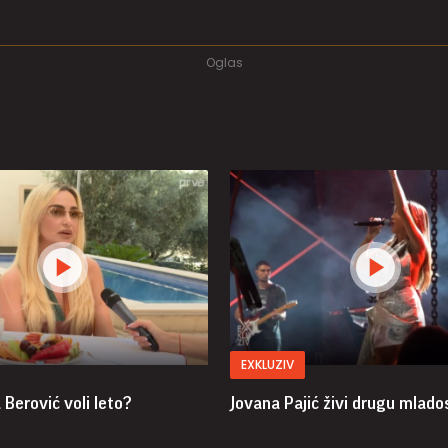
EXKLUZIV
Berović voli leto?
Jovana Pajić živi drugu mlado