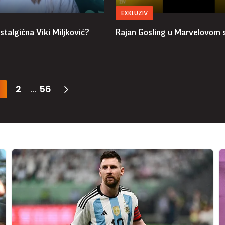
EXKLUZIV
stalgična Viki Miljković?
Rajan Gosling u Marvelovom 
2
56
...