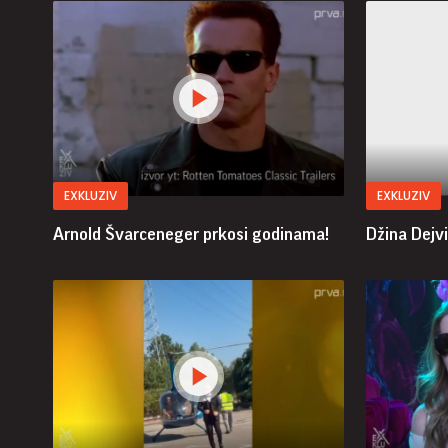
EXKLUZIV
EXKLUZIV
Arnold Švarceneger prkosi godinama!
Džina Dejvi