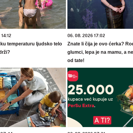
 14:12
06. 08. 2026 17:02
oku temperaturu ljudsko telo
Znate li čija je ovo ćerka? Rodi
drži?
glumci, lepa je na mamu, a n
od tate!