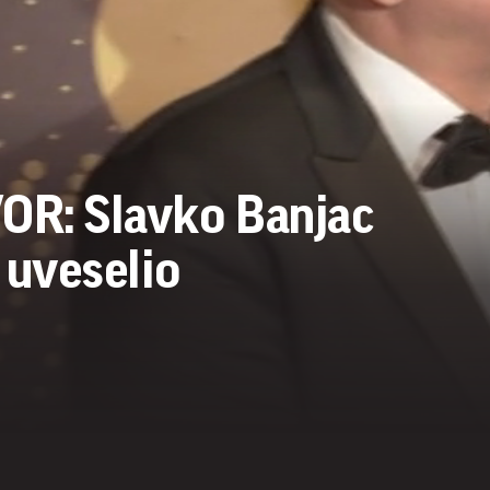
R: Slavko Banjac
uveselio