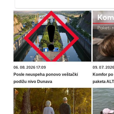
06. 08. 2026 17:09
09. 07. 202
Posle neuspeha ponovo veštački
Komfor po m
podižu nivo Dunava
paketa AL