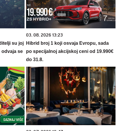
03. 08. 2026 13:23
telji su joj
Hibrid broj 1 koji osvaja Evropu, sada
e odvaja se
po specijalnoj akcijskoj ceni od 19.990€
do 31.8.