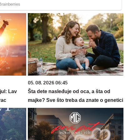
05. 08. 2026 06:45
jul: Lav
Šta dete nasleđuje od oca, a šta od
vac
majke? Sve što treba da znate o genetici