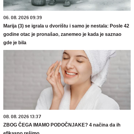
06. 08. 2026 09:39
Marija (3) se igrala u dvorištu i samo je nestala: Posle 42
godine otac je pronašao, zanemeo je kada je saznao
gde je bila
08. 08. 2026 13:37
ZBOG ČEGA IMAMO PODOČNJAKE? 4 načina da ih
efikasno rešimo