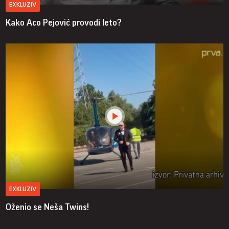
EXKLUZIV
Kako Aco Pejović provodi leto?
EXKLUZIV
Oženio se Neša Twins!