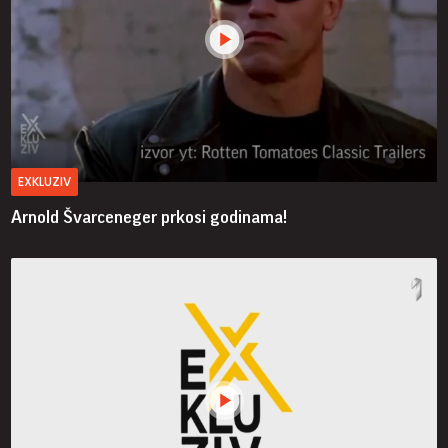
EXKLUZIV
Arnold Švarceneger prkosi godinama!