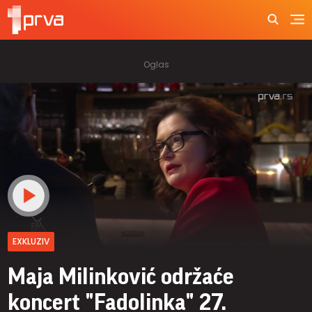
EXKLUZIV
Maja Milinković održaće
koncert "Fadolinka" 27.