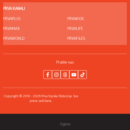
PRVA KANALI
PRVAPLUS
PRVAKICK
PRVAMAX
PRVALIFE
PRVAWORLD
PRVAFILES
Pratite nas
Copyright © 2010 - 2026 Prva Srpska Televizija. Sva
prava zadržana.