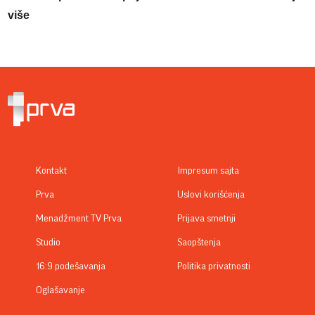
više
Kontakt
Impresum sajta
Prva
Uslovi korišćenja
Menadžment TV Prva
Prijava smetnji
Studio
Saopštenja
16:9 podešavanja
Politika privatnosti
Oglašavanje