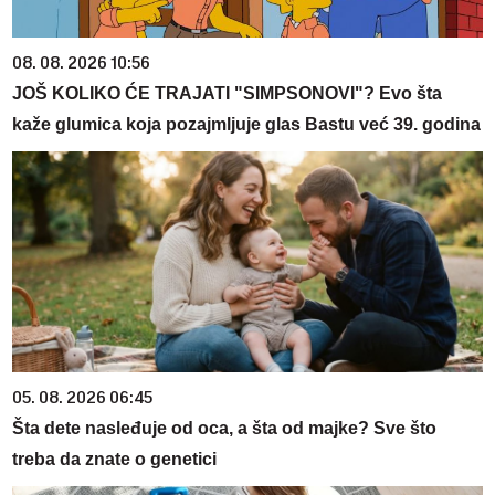
08. 08. 2026 10:56
JOŠ KOLIKO ĆE TRAJATI "SIMPSONOVI"? Evo šta
kaže glumica koja pozajmljuje glas Bastu već 39. godina
05. 08. 2026 06:45
Šta dete nasleđuje od oca, a šta od majke? Sve što
treba da znate o genetici