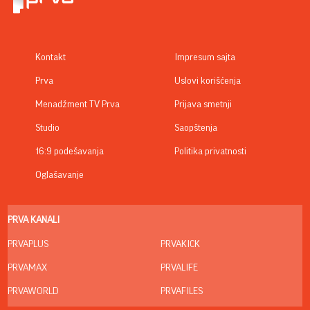
Kontakt
Impresum sajta
Prva
Uslovi korišćenja
Menadžment TV Prva
Prijava smetnji
Studio
Saopštenja
16:9 podešavanja
Politika privatnosti
Oglašavanje
PRVA KANALI
PRVAPLUS
PRVAKICK
PRVAMAX
PRVALIFE
PRVAWORLD
PRVAFILES