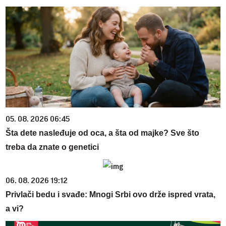
05. 08. 2026 06:45
Šta dete nasleđuje od oca, a šta od majke? Sve što
treba da znate o genetici
06. 08. 2026 19:12
Privlači bedu i svađe: Mnogi Srbi ovo drže ispred vrata,
a vi?