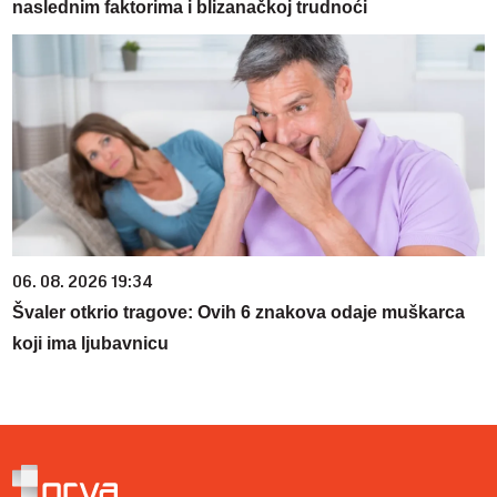
naslednim faktorima i blizanačkoj trudnoći
06. 08. 2026 19:34
Švaler otkrio tragove: Ovih 6 znakova odaje muškarca
koji ima ljubavnicu