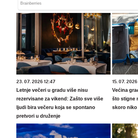
23. 07. 2026 12:47
15. 07. 2026
Letnje večeri u gradu više nisu
Većina gra
rezervisane za vikend: Zašto sve više
što stigne 
ljudi bira večeru koja se spontano
skoro niko 
pretvori u druženje