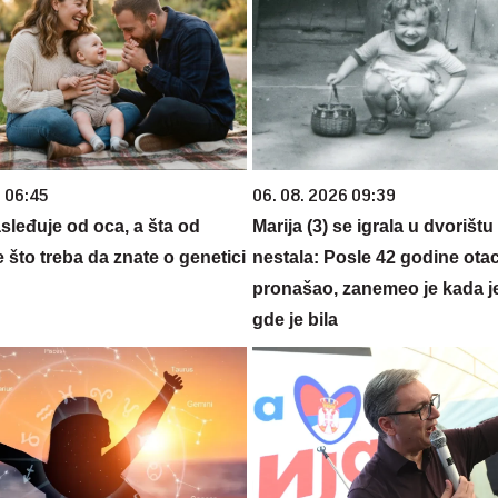
6 06:45
06. 08. 2026 09:39
sleđuje od oca, a šta od
Marija (3) se igrala u dvorištu
što treba da znate o genetici
nestala: Posle 42 godine otac
pronašao, zanemeo je kada j
gde je bila