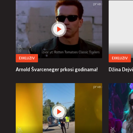
EXKLUZIV
EXKLUZIV
Arnold Švarceneger prkosi godinama!
Džina Dejvi