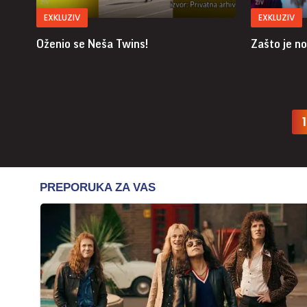
EXKLUZIV
EXKLUZIV
Oženio se Neša Twins!
Zašto je no
1