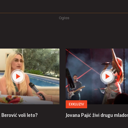
EXKLUZIV
Berović voli leto?
Jovana Pajić živi drugu mlado