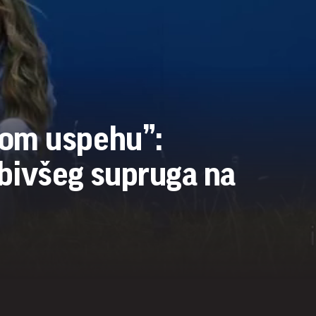
vom uspehu”:
 bivšeg supruga na