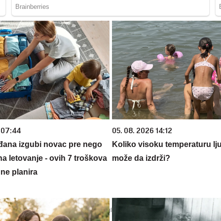
 07:44
05. 08. 2026 14:12
đana izgubi novac pre nego
Koliko visoku temperaturu lj
na letovanje - ovih 7 troškova
može da izdrži?
ne planira