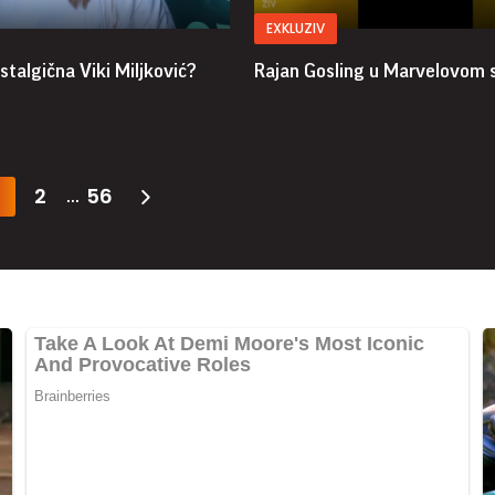
EXKLUZIV
stalgična Viki Miljković?
Rajan Gosling u Marvelovom 
2
56
...