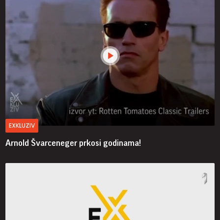
EXKLUZIV
Arnold Švarceneger prkosi godinama!