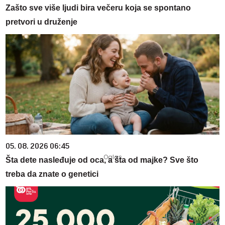
Zašto sve više ljudi bira večeru koja se spontano
pretvori u druženje
05. 08. 2026 06:45
Šta dete nasleđuje od oca, a šta od majke? Sve što
treba da znate o genetici