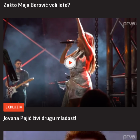
Zašto Maja Berović voli leto?
EXKLUZIV
Jovana Pajić živi drugu mladost!