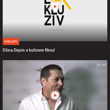
EXKLUZIV
Džina Dejvis o kultnom filmu!