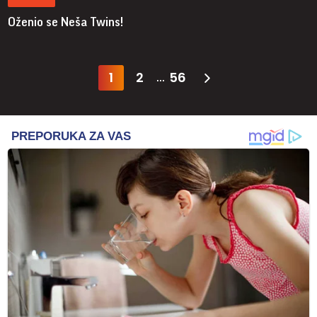
Oženio se Neša Twins!
1
2
56
...