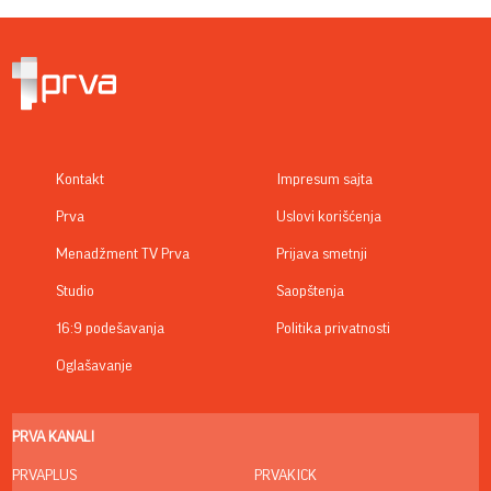
Kontakt
Impresum sajta
Prva
Uslovi korišćenja
Menadžment TV Prva
Prijava smetnji
Studio
Saopštenja
16:9 podešavanja
Politika privatnosti
Oglašavanje
PRVA KANALI
PRVAPLUS
PRVAKICK