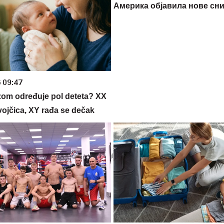
Америка објавила нове сн
6 09:47
zom određuje pol deteta? XX
vojčica, XY rađa se dečak