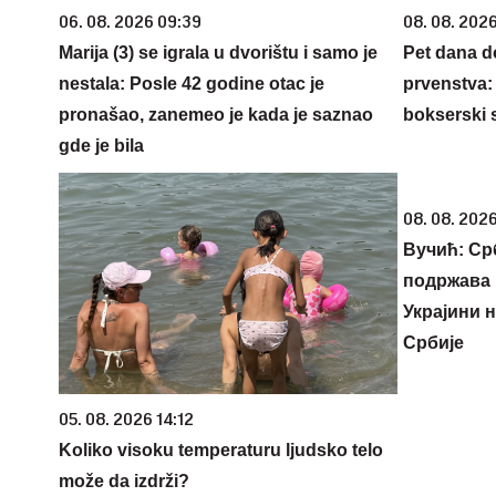
06. 08. 2026 09:39
08. 08. 2026
Marija (3) se igrala u dvorištu i samo je
Pet dana d
nestala: Posle 42 godine otac je
prvenstva:
pronašao, zanemeo je kada je saznao
bokserski 
gde je bila
08. 08. 2026
Вучић: Ср
подржава 
Украјини 
Србије
05. 08. 2026 14:12
Koliko visoku temperaturu ljudsko telo
može da izdrži?