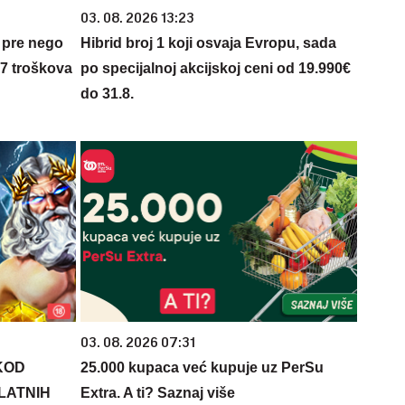
03. 08. 2026 13:23
 pre nego
Hibrid broj 1 koji osvaja Evropu, sada
 7 troškova
po specijalnoj akcijskoj ceni od 19.990€
do 31.8.
03. 08. 2026 07:31
KOD
25.000 kupaca već kupuje uz PerSu
PLATNIH
Extra. A ti? Saznaj više