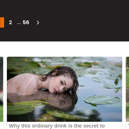
2
56
...