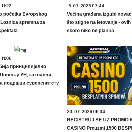
 11:22
15. 07. 2026 07:44
o početka Evropskog
Većina građana izgubi novac
 Loznica spremna za
što stigne na letovanje - ovih
spektakl
skoro niko ne planira
 11:06
бија принципијелно
Повељу УН, захвални
на подршци суверенитету
20. 07. 2026 08:04
REGISTRUJ SE UZ PROMO 
CASINO Preuzmi 1500 BES