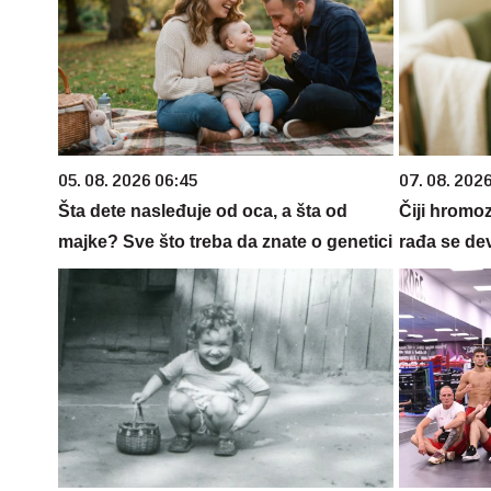
05. 08. 2026 06:45
07. 08. 202
Šta dete nasleđuje od oca, a šta od
Čiji hromo
majke? Sve što treba da znate o genetici
rađa se de