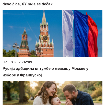
devojčica, XY rađa se dečak
07. 08. 2026 12:09
Русијa одбацила оптужбе о мешању Москве у
изборе у Француској