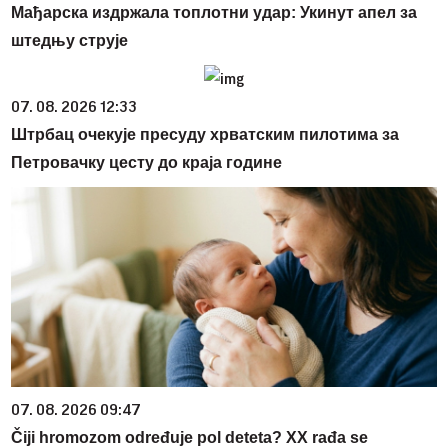
Мађарска издржала топлотни удар: Укинут апел за
штедњу струје
07. 08. 2026 12:33
Штрбац очекује пресуду хрватским пилотима за
Петровачку цесту до краја године
07. 08. 2026 09:47
Čiji hromozom određuje pol deteta? XX rađa se