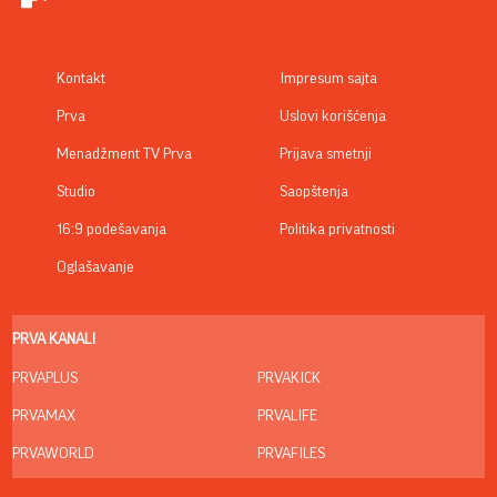
Kontakt
Impresum sajta
Prva
Uslovi korišćenja
Menadžment TV Prva
Prijava smetnji
Studio
Saopštenja
16:9 podešavanja
Politika privatnosti
Oglašavanje
PRVA KANALI
PRVAPLUS
PRVAKICK
PRVAMAX
PRVALIFE
PRVAWORLD
PRVAFILES