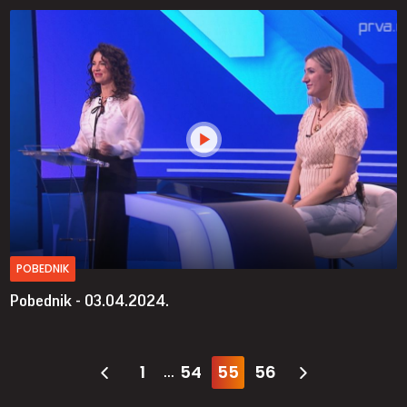
POBEDNIK
Pobednik - 03.04.2024.
1
54
55
56
...