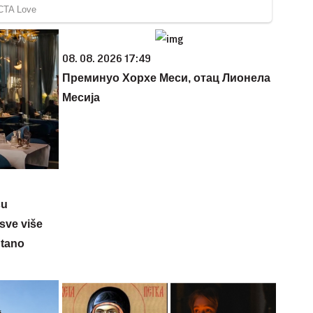
08. 08. 2026 17:49
Преминуо Хорхе Меси, отац Лионела
Месија
su
sve više
ntano