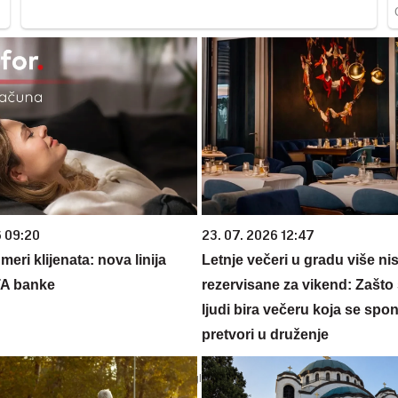
6 09:20
23. 07. 2026 12:47
eri klijenata: nova linija
Letnje večeri u gradu više ni
TA banke
rezervisane za vikend: Zašto 
ljudi bira večeru koja se spo
pretvori u druženje