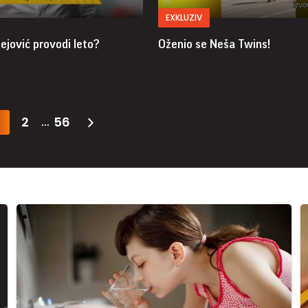
EXKLUZIV
ejović provodi leto?
Oženio se Neša Twins!
2
56
...