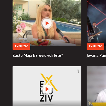
EXKLUZIV
EXKLUZIV
Zašto Maja Berović voli leto?
Jovana Paji