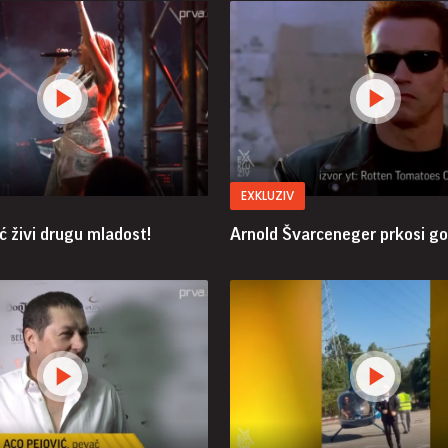
EXKLUZIV
ć živi drugu mladost!
Arnold Švarceneger prkosi g