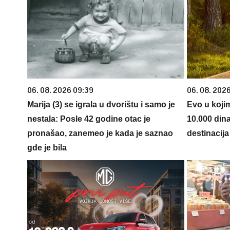
06. 08. 2026 09:39
06. 08. 202
Marija (3) se igrala u dvorištu i samo je
Evo u koji
nestala: Posle 42 godine otac je
10.000 din
pronašao, zanemeo je kada je saznao
destinacija 
gde je bila