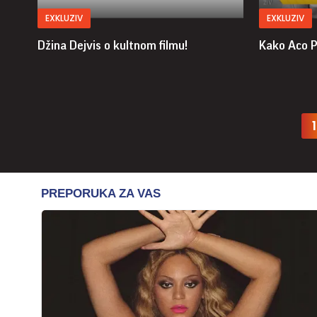
EXKLUZIV
EXKLUZIV
Džina Dejvis o kultnom filmu!
Kako Aco P
1