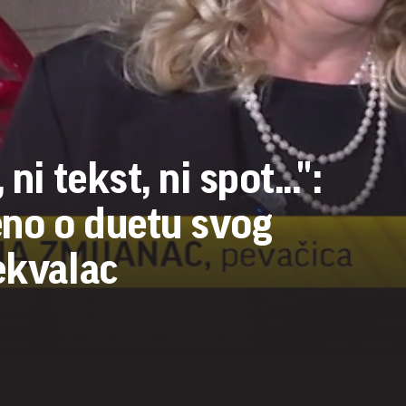
ni tekst, ni spot...":
eno o duetu svog
ekvalac