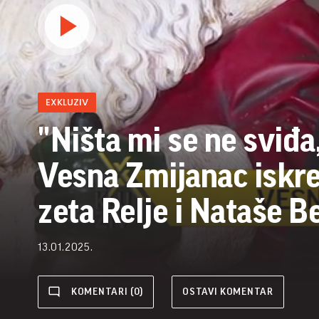
EXKLUZIV
"Ništa mi se ne sviđa, 
Vesna Zmijanac iskr
zeta Relje i Nataše B
13.01.2025.
KOMENTARI (0)
OSTAVI KOMENTAR