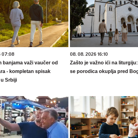
6 07:08
08. 08. 2026 16:10
m banjama važi vaučer od
Zašto je važno ići na liturgij
ara - kompletan spisak
se porodica okuplja pred B
u Srbiji