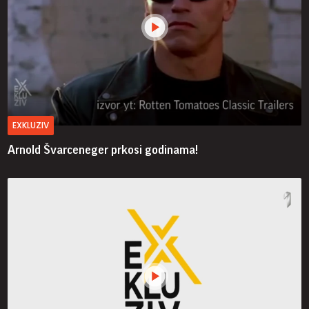
EXKLUZIV
Arnold Švarceneger prkosi godinama!