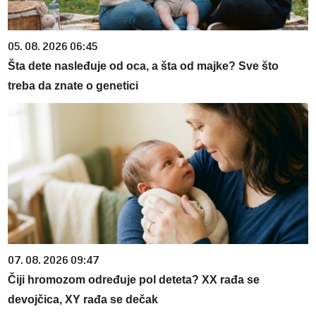
05. 08. 2026 06:45
Šta dete nasleđuje od oca, a šta od majke? Sve što
treba da znate o genetici
07. 08. 2026 09:47
Čiji hromozom određuje pol deteta? XX rađa se
devojčica, XY rađa se dečak