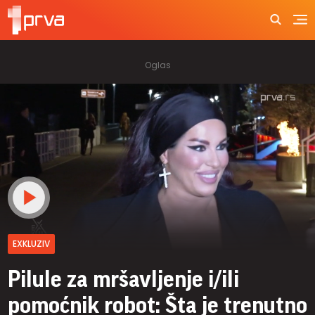
EXKLUZIV
Pilule za mršavljenje i/ili
pomoćnik robot: Šta je trenutno