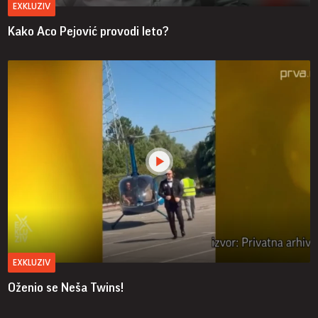
EXKLUZIV
Kako Aco Pejović provodi leto?
EXKLUZIV
Oženio se Neša Twins!