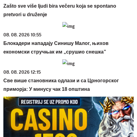
Zašto sve više ljudi bira večeru koja se spontano
pretvori u druženje
08. 08. 2026 10:55
Блокадери нападају Синишу Малог, њихов
економски стручњак им „срушио снешка”
08. 08. 2026 12:15
Све више становника одлази и са Црногорског
приморја: У минусу чак 18 општина