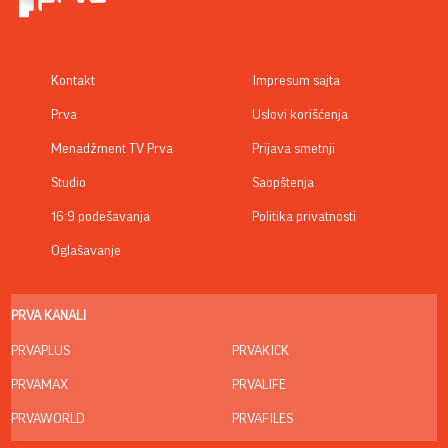
Kontakt
Impresum sajta
Prva
Uslovi korišćenja
Menadžment TV Prva
Prijava smetnji
Studio
Saopštenja
16:9 podešavanja
Politika privatnosti
Oglašavanje
PRVA KANALI
PRVAPLUS
PRVAKICK
PRVAMAX
PRVALIFE
PRVAWORLD
PRVAFILES