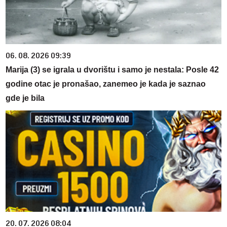
06. 08. 2026 09:39
Marija (3) se igrala u dvorištu i samo je nestala: Posle 42
godine otac je pronašao, zanemeo je kada je saznao
gde je bila
20. 07. 2026 08:04