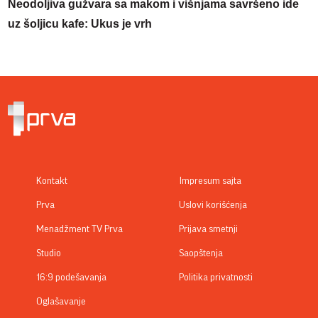
Neodoljiva gužvara sa makom i višnjama savršeno ide
uz šoljicu kafe: Ukus je vrh
Kontakt
Impresum sajta
Prva
Uslovi korišćenja
Menadžment TV Prva
Prijava smetnji
Studio
Saopštenja
16:9 podešavanja
Politika privatnosti
Oglašavanje