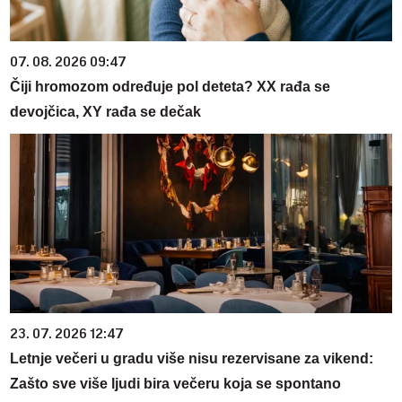
07. 08. 2026 09:47
Čiji hromozom određuje pol deteta? XX rađa se
devojčica, XY rađa se dečak
23. 07. 2026 12:47
Letnje večeri u gradu više nisu rezervisane za vikend:
Zašto sve više ljudi bira večeru koja se spontano