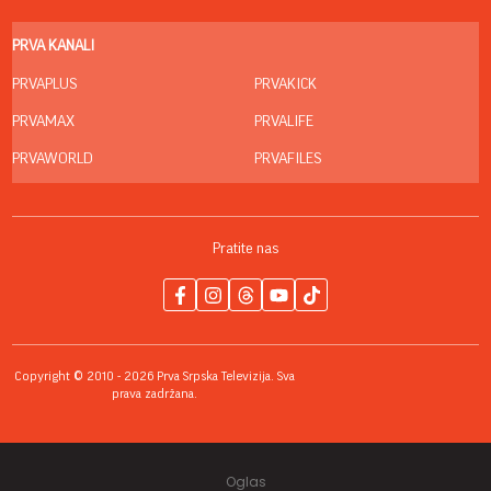
PRVA KANALI
PRVAPLUS
PRVAKICK
PRVAMAX
PRVALIFE
PRVAWORLD
PRVAFILES
Pratite nas
Copyright © 2010 - 2026 Prva Srpska Televizija. Sva
prava zadržana.