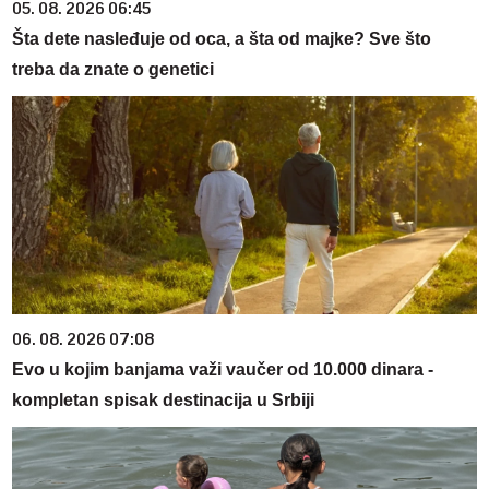
05. 08. 2026 06:45
Šta dete nasleđuje od oca, a šta od majke? Sve što
treba da znate o genetici
06. 08. 2026 07:08
Evo u kojim banjama važi vaučer od 10.000 dinara -
kompletan spisak destinacija u Srbiji