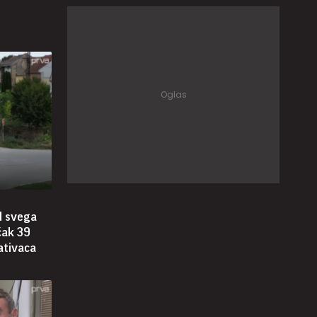
d svega
čak 39
ativaca