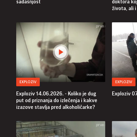
sadašnjost
doktora koj
života, ali 
EXPLOZIV
EXPLOZIV
Exploziv 14.06.2026. - Koliko je dug
Exploziv 07
put od priznanja do izlečenja i kakve
izazove stavlja pred alkoholičarke?