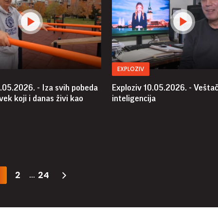
EXPLOZIV
.05.2026. - Iza svih pobeda
Exploziv 10.05.2026. - Vešta
vek koji i danas živi kao
inteligencija
2
24
...