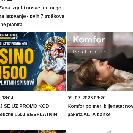
đana izgubi novac pre nego
na letovanje - ovih 7 troškova
ne planira
6 08:04
09. 07. 2026 09:20
J SE UZ PROMO KOD
Komfor po meri klijenata: nova
euzmi 1500 BESPLATNIH
paketa ALTA banke