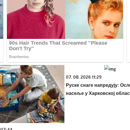
07. 08. 2026 11:29
Руске снаге напредују: Ос
насеље у Харковској облас
 07:44