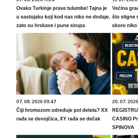
Ovako Turkinje prave tulumbe! Tajna je
Većina gra
u sastojaku koji kod nas niko ne dodaje,
što stigne 
zato su hrskave i pune sirupa
skoro niko 
07. 08. 2026 09:47
20. 07. 202
Čiji hromozom određuje pol deteta? XX
REGISTRU
rađa se devojčica, XY rađa se dečak
CASINO Pr
SPINOVA