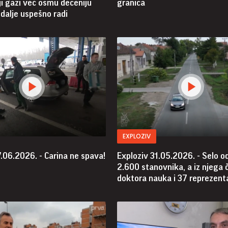
i gazi već osmu deceniju
granica
i dalje uspešno radi
EXPLOZIV
.06.2026. - Carina ne spava!
Exploziv 31.05.2026. - Selo o
2.600 stanovnika, a iz njega 
doktora nauka i 37 reprezent