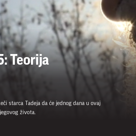
: Teorija
eči starca Tadeja da će jednog dana u ovaj
njegovog života.