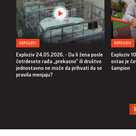
EXPLOZIV
EXPLOZIV
Exploziv 24.05.2026. - Da li žena posle
Exploziv 10
četrdesete rađa „prekasno” ili društvo
ostao je čo
jednostavno ne može da prihvati da se
šampion
pravila menjaju?
1