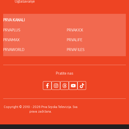
Oglašavanje
PRVA KANALI
PRVAPLUS
PRVAKICK
PRVAMAX
PRVALIFE
PRVAWORLD
PRVAFILES
Pratite nas
Copyright © 2010 - 2026 Prva Srpska Televizija. Sva
prava zadržana.