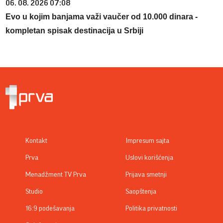
06. 08. 2026 07:08
Evo u kojim banjama važi vaučer od 10.000 dinara -
kompletan spisak destinacija u Srbiji
Kontakt
Impresum sajta
Prva
Uslovi korišćenja
Menadžment TV Prva
Prijava smetnji
Studio
Saopštenja
16:9 podešavanja
Politika privatnosti