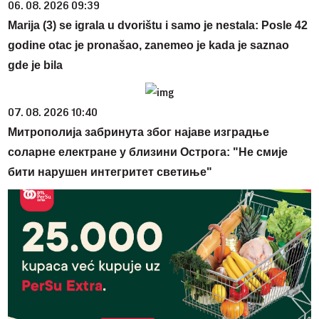
06. 08. 2026 09:39
Marija (3) se igrala u dvorištu i samo je nestala: Posle 42
godine otac je pronašao, zanemeo je kada je saznao
gde je bila
07. 08. 2026 10:40
Митрополија забринута због најаве изградње
соларне електране у близини Острога: "Не смије
бити нарушен интегритет светиње"