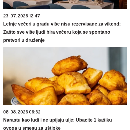
23. 07. 2026 12:47
Letnje večeri u gradu više nisu rezervisane za vikend:
Zašto sve više ljudi bira večeru koja se spontano
pretvori u druženje
08. 08. 2026 06:32
Narastu kao ludi i ne upijaju ulje: Ubacite 1 kašiku
ovoga u smesu za uštipke