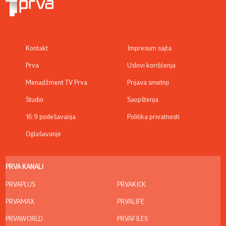
Kontakt
Impresum sajta
Prva
Uslovi korišćenja
Menadžment TV Prva
Prijava smetnji
Studio
Saopštenja
16:9 podešavanja
Politika privatnosti
Oglašavanje
PRVA KANALI
PRVAPLUS
PRVAKICK
PRVAMAX
PRVALIFE
PRVAWORLD
PRVAFILES