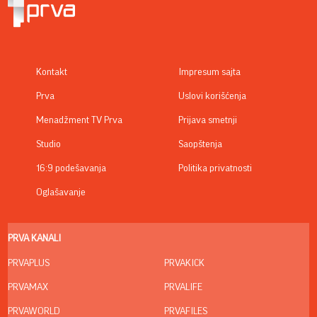
Kontakt
Impresum sajta
Prva
Uslovi korišćenja
Menadžment TV Prva
Prijava smetnji
Studio
Saopštenja
16:9 podešavanja
Politika privatnosti
Oglašavanje
PRVA KANALI
PRVAPLUS
PRVAKICK
PRVAMAX
PRVALIFE
PRVAWORLD
PRVAFILES