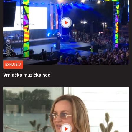
EXKLUZIV
Vrnjačka muzička noć