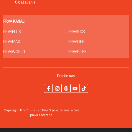
Oglašavanje
PRVA KANALI
PRVAPLUS
PRVAKICK
PRVAMAX
PRVALIFE
PRVAWORLD
PRVAFILES
Pratite nas
Copyright © 2010 - 2026 Prva Srpska Televizija. Sva
prava zadržana.