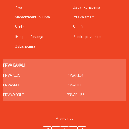
Prva
Uslovi korišćenja
Menadžment TV Prva
Prijava smetnji
Studio
Saopštenja
16:9 podešavanja
Politika privatnosti
Oglašavanje
PRVA KANALI
PRVAPLUS
PRVAKICK
PRVAMAX
PRVALIFE
PRVAWORLD
PRVAFILES
Pratite nas