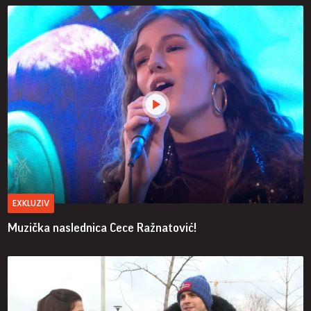
EXKLUZIV
Muzička naslednica Cece Ražnatović!