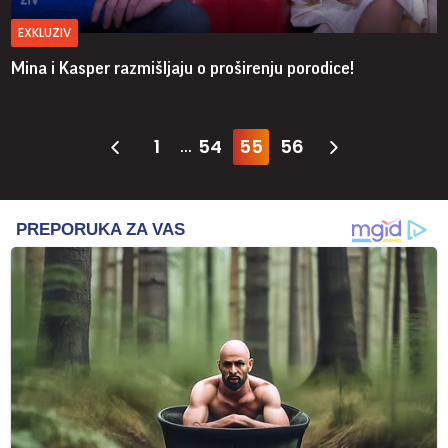
EXKLUZIV
Mina i Kasper razmišljaju o proširenju porodice!
1
54
55
56
...