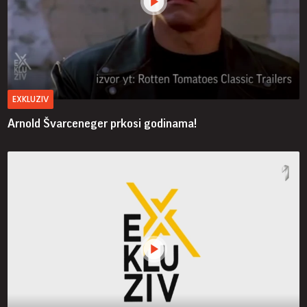
EXKLUZIV
Arnold Švarceneger prkosi godinama!