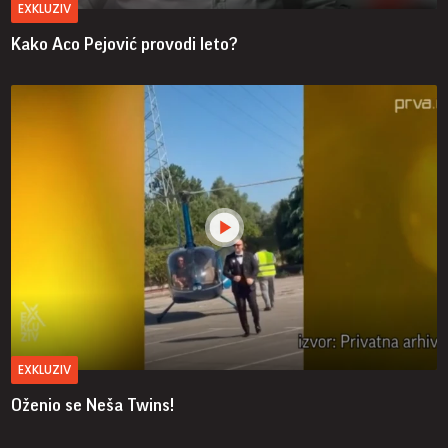
EXKLUZIV
Kako Aco Pejović provodi leto?
EXKLUZIV
Oženio se Neša Twins!