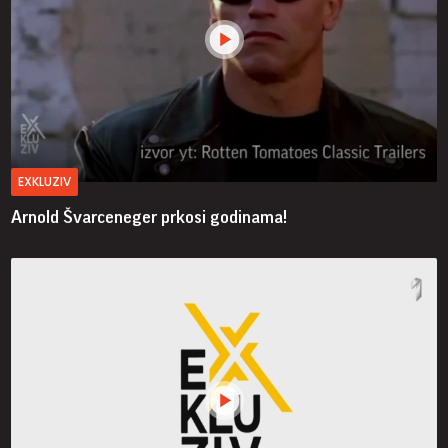
EXKLUZIV
Arnold Švarceneger prkosi godinama!