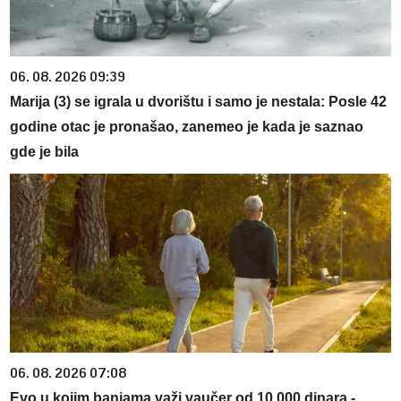
06. 08. 2026 09:39
Marija (3) se igrala u dvorištu i samo je nestala: Posle 42
godine otac je pronašao, zanemeo je kada je saznao
gde je bila
06. 08. 2026 07:08
Evo u kojim banjama važi vaučer od 10.000 dinara -