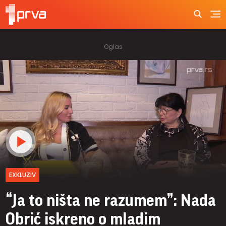
EXKLUZIV
“Ja to ništa ne razumem”: Nada
Obrić iskreno o mladim