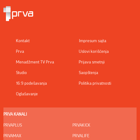
Kontakt
Impresum sajta
Prva
Uslovi korišćenja
Menadžment TV Prva
Prijava smetnji
Studio
Saopštenja
16:9 podešavanja
Politika privatnosti
Oglašavanje
PRVA KANALI
PRVAPLUS
PRVAKICK
PRVAMAX
PRVALIFE