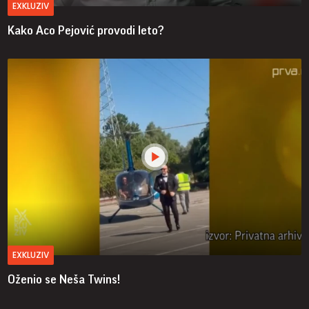
EXKLUZIV
Kako Aco Pejović provodi leto?
EXKLUZIV
Oženio se Neša Twins!