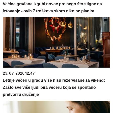
Većina građana izgubi novac pre nego što stigne na
letovanje - ovih 7 troškova skoro niko ne planira
23. 07. 2026 12:47
Letnje večeri u gradu više nisu rezervisane za vikend:
Zašto sve više ljudi bira večeru koja se spontano
pretvori u druženje