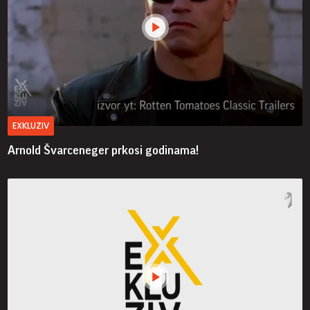
EXKLUZIV
Arnold Švarceneger prkosi godinama!