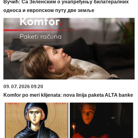
Вучић: Са Зеленским о унапређењу билатералних
односа и европском путу две земље
09. 07. 2026 09:20
Komfor po meri klijenata: nova linija paketa ALTA banke