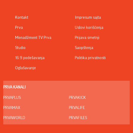
Kontakt
Impresum sajta
Prva
Uslovi korišćenja
Menadžment TV Prva
Prijava smetnji
Studio
Saopštenja
16:9 podešavanja
Politika privatnosti
Oglašavanje
PRVA KANALI
PRVAPLUS
PRVAKICK
PRVAMAX
PRVALIFE
PRVAWORLD
PRVAFILES