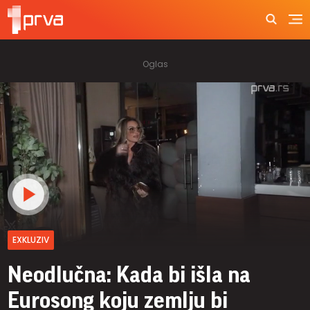
EXKLUZIV
Neodlučna: Kada bi išla na
Eurosong koju zemlju bi