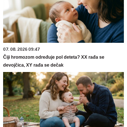
07. 08. 2026 09:47
Čiji hromozom određuje pol deteta? XX rađa se
devojčica, XY rađa se dečak