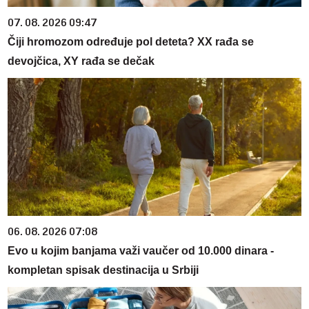
07. 08. 2026 09:47
Čiji hromozom određuje pol deteta? XX rađa se
devojčica, XY rađa se dečak
06. 08. 2026 07:08
Evo u kojim banjama važi vaučer od 10.000 dinara -
kompletan spisak destinacija u Srbiji