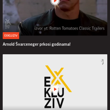
EXKLUZIV
Arnold Švarceneger prkosi godinama!