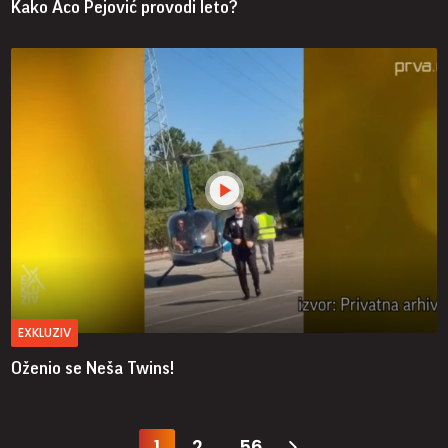
Kako Aco Pejović provodi leto?
EXKLUZIV
Oženio se Neša Twins!
1
2
56
...