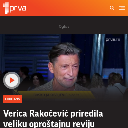
EXKLUZIV
Verica Rakočević priredila
veliku oproštajnu reviju