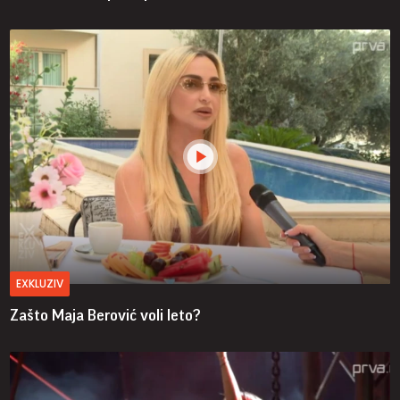
EXKLUZIV
Zašto Maja Berović voli leto?