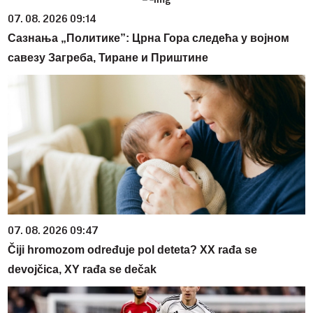
07. 08. 2026 09:14
Сазнања „Политике”: Црна Гора следећа у војном
савезу Загреба, Тиране и Приштине
07. 08. 2026 09:47
Čiji hromozom određuje pol deteta? XX rađa se
devojčica, XY rađa se dečak