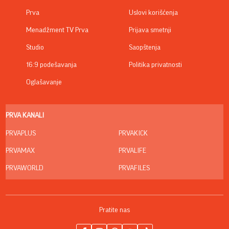
Prva
Uslovi korišćenja
Menadžment TV Prva
Prijava smetnji
Studio
Saopštenja
16:9 podešavanja
Politika privatnosti
Oglašavanje
PRVA KANALI
PRVAPLUS
PRVAKICK
PRVAMAX
PRVALIFE
PRVAWORLD
PRVAFILES
Pratite nas