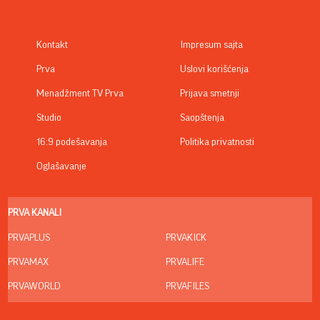
Kontakt
Impresum sajta
Prva
Uslovi korišćenja
Menadžment TV Prva
Prijava smetnji
Studio
Saopštenja
16:9 podešavanja
Politika privatnosti
Oglašavanje
PRVA KANALI
PRVAPLUS
PRVAKICK
PRVAMAX
PRVALIFE
PRVAWORLD
PRVAFILES