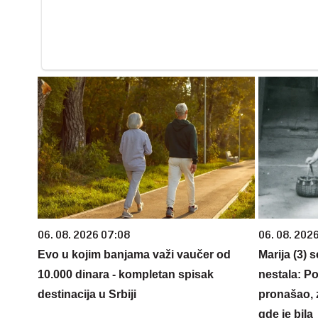
06. 08. 2026 07:08
06. 08. 202
Evo u kojim banjama važi vaučer od
Marija (3) 
10.000 dinara - kompletan spisak
nestala: Po
destinacija u Srbiji
pronašao, 
gde je bila