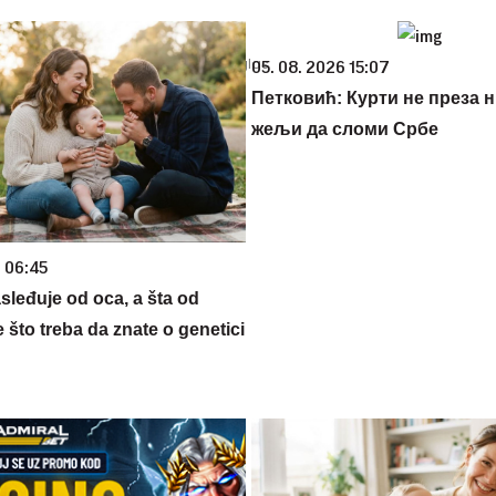
05. 08. 2026 15:07
Петковић: Курти не преза н
жељи да сломи Србе
6 06:45
sleđuje od oca, a šta od
što treba da znate o genetici