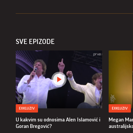
SVE EPIZODE
EXKLUZIV
EXKLUZIV
U kakvim su odnosima Alen Islamović i
Megan Markl
Goran Bregović?
australijs