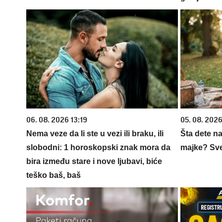
06. 08. 2026 13:19
05. 08. 202
Nema veze da li ste u vezi ili braku, ili
Šta dete na
slobodni: 1 horoskopski znak mora da
majke? Sve 
bira između stare i nove ljubavi, biće
teško baš, baš