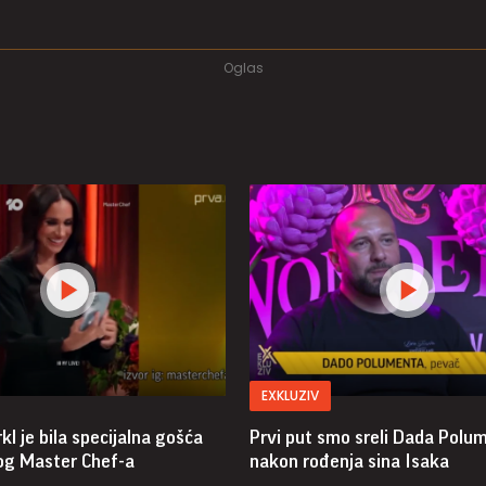
EXKLUZIV
 je bila specijalna gošća
Prvi put smo sreli Dada Polu
kog Master Chef-a
nakon rođenja sina Isaka