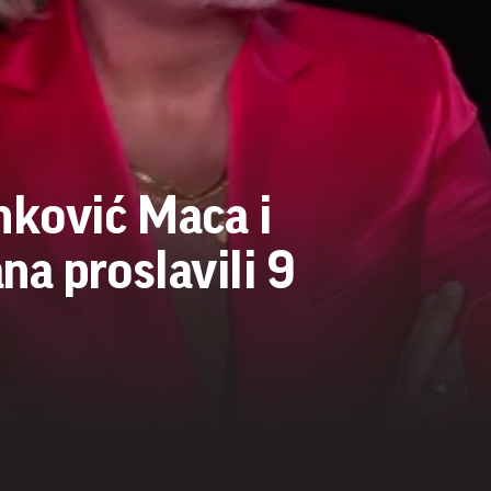
ković Maca i
na proslavili 9