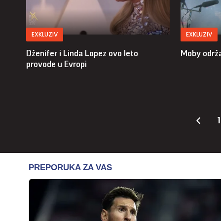
EXKLUZIV
EXKLUZIV
Dženifer i Linda Lopez ovo leto
Moby održa
provode u Evropi
1