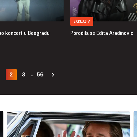
EXKLUZIV
o koncert u Beogradu
Porodila se Edita Aradinović
2
3
56
...