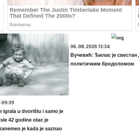
06. 08. 2026 13:34
Вучевић: Ђилас је свестан 
политичким бродоломом
6 09:39
se igrala u dvorištu i samo je
sle 42 godine otac je
zanemeo je kada je saznao