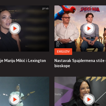
EXKLUZIV
e Mariju Mikić i Lexington
Nastavak Spajdermena stiže 
bioskope