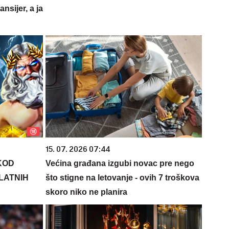
nsijer, a ja
15. 07. 2026 07:44
KOD
Većina građana izgubi novac pre nego
PLATNIH
što stigne na letovanje - ovih 7 troškova
skoro niko ne planira