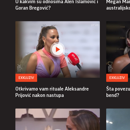
U kakvim su odnosima Alen Islamović i
Megan Markl
Goran Bregović?
australijs
EXKLUZIV
EXKLUZIV
Otkrivamo vam rituale Aleksandre
Šta povezuj
Prijović nakon nastupa
bend?