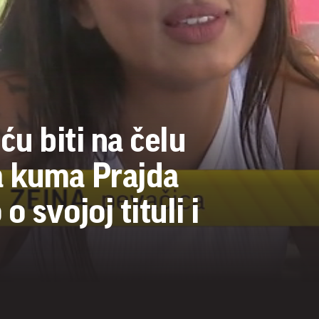
ću biti na čelu
a kuma Prajda
 svojoj tituli i