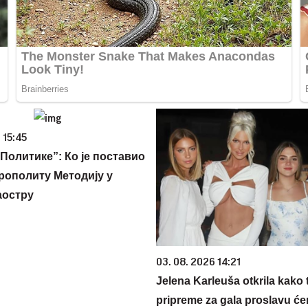
 15:45
Политике”: Ко је поставио
рополиту Методију у
аостру
03. 08. 2026 14:21
Jelena Karleuša otkrila kako 
pripreme za gala proslavu će