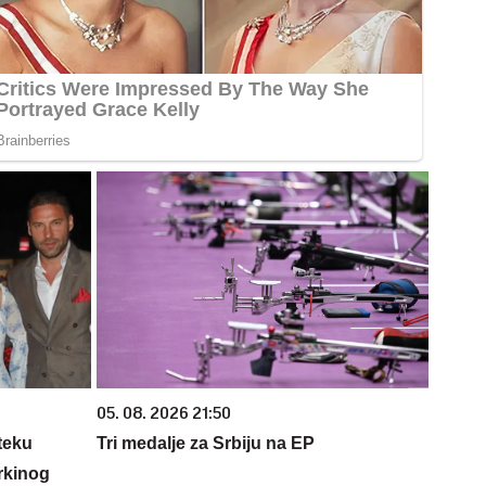
05. 08. 2026 21:50
teku
Tri medalje za Srbiju na EP
rkinog