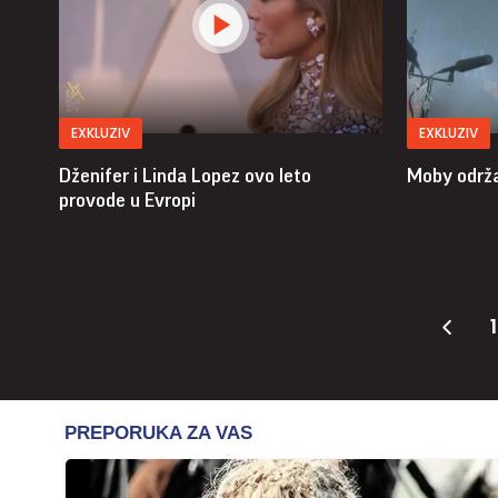
EXKLUZIV
EXKLUZIV
Dženifer i Linda Lopez ovo leto
Moby održa
provode u Evropi
1