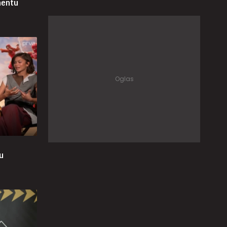
mentu
u