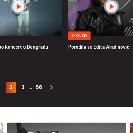
EXKLUZIV
o koncert u Beogradu
Porodila se Edita Aradinović
2
3
56
...