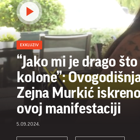
EXKLUZIV
“Jako mi je drago što 
kolone”: Ovogodišnj
Zejna Murkić iskreno o
ovoj manifestaciji
5.09.2024.