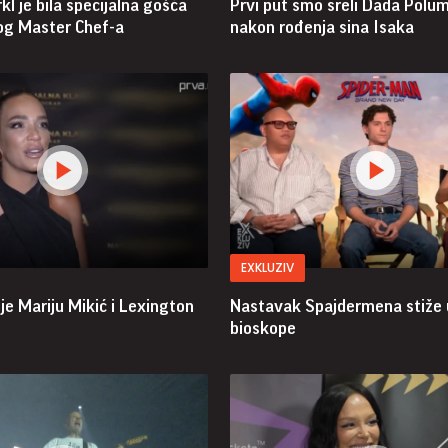
 je bila specijalna gošća
Prvi put smo sreli Dada Polu
kog Master Chef-a
nakon rođenja sina Isaka
EXKLUZIV
e Mariju Mikić i Lexington
Nastavak Spajdermena stiže 
bioskope