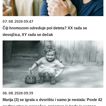
07. 08. 2026 09:47
Čiji hromozom određuje pol deteta? XX rađa se
devojčica, XY rađa se dečak
06. 08. 2026 09:39
Marija (3) se igrala u dvorištu i samo je nestala: Posle 42