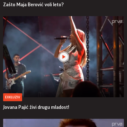
Zašto Maja Berović voli leto?
EXKLUZIV
Jovana Pajić živi drugu mladost!