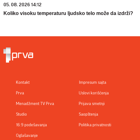
05. 08. 2026 14:12
Koliko visoku temperaturu ljudsko telo može da izdrži?
Kontakt
Impresum sajta
Prva
Uslovi korišćenja
Menadžment TV Prva
Prijava smetnji
Studio
Saopštenja
16:9 podešavanja
Politika privatnosti
Oglašavanje