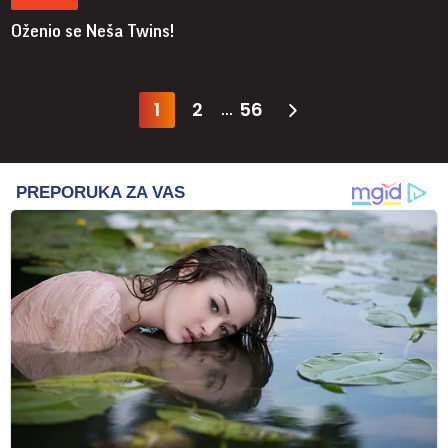
Oženio se Neša Twins!
1
2
56
...