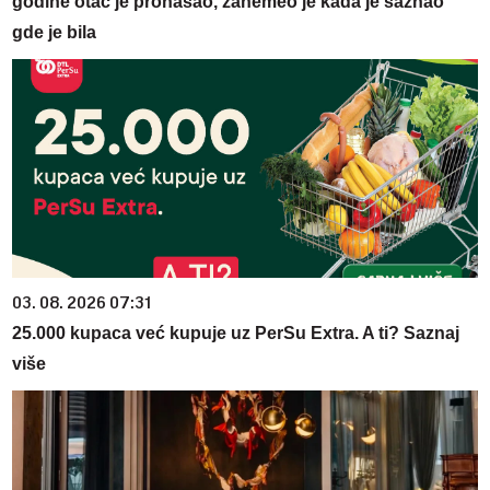
godine otac je pronašao, zanemeo je kada je saznao
gde je bila
03. 08. 2026 07:31
25.000 kupaca već kupuje uz PerSu Extra. A ti? Saznaj
više