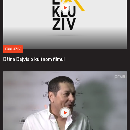
EXKLUZIV
Džina Dejvis o kultnom filmu!