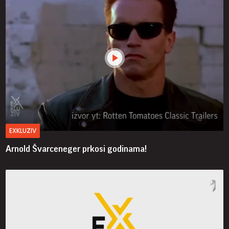
EXKLUZIV
Arnold Švarceneger prkosi godinama!