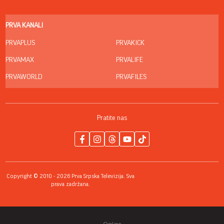
PRVA KANALI
PRVAPLUS
PRVAKICK
PRVAMAX
PRVALIFE
PRVAWORLD
PRVAFILES
Pratite nas
Copyright © 2010 - 2026 Prva Srpska Televizija. Sva
prava zadržana.