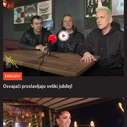
EXKLUZIV
Osvajači proslavljaju veliki jubilej!