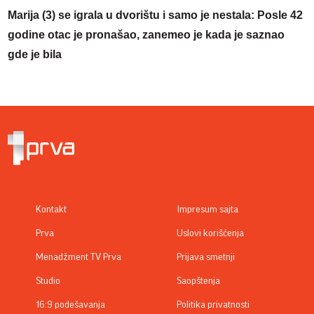
Marija (3) se igrala u dvorištu i samo je nestala: Posle 42
godine otac je pronašao, zanemeo je kada je saznao
gde je bila
Kontakt
Impresum sajta
Prva
Uslovi korišćenja
Menadžment TV Prva
Prijava smetnji
Studio
Saopštenja
16:9 podešavanja
Politika privatnosti