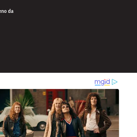
eno da