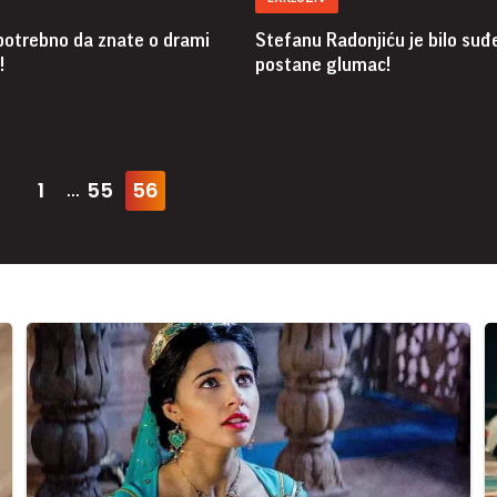
 potrebno da znate o drami
Stefanu Radonjiću je bilo suđ
!
postane glumac!
1
55
56
...