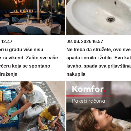
6 12:47
08. 08. 2026 16:57
ri u gradu više nisu
Ne treba da stružete, ovo sve 
 za vikend: Zašto sve više
spada i crnilo i žutilo: Evo kak
večeru koja se spontano
lavabo, spada sva prljavština
druženje
nakupila