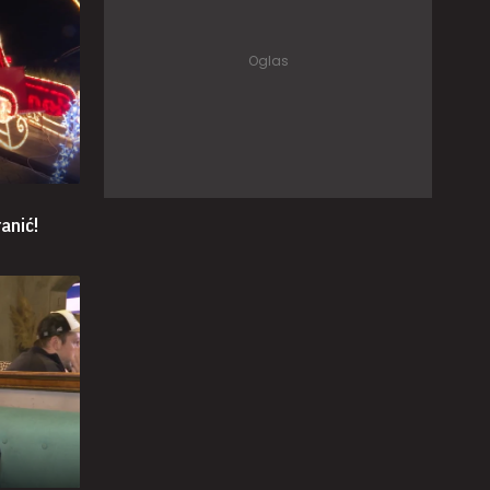
anić!