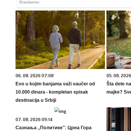
06. 08. 2026 07:08
05. 08. 202
Evo u kojim banjama važi vaučer od
Šta dete na
10.000 dinara - kompletan spisak
majke? Sve 
destinacija u Srbiji
07. 08. 2026 09:14
Сазнања „Политике”: Црна Гора