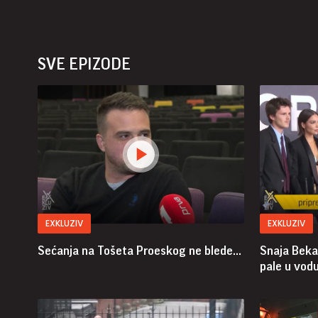
SVE EPIZODE
EXKLUZIV
EXKLUZIV
Sećanja na Tošeta Proeskog ne blede...
Snaja Beka
pale u vodu