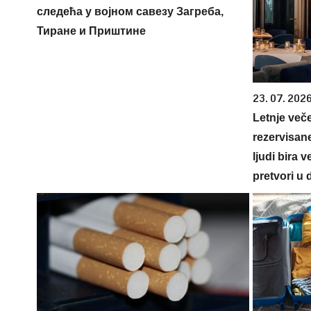
следећа у војном савезу Загреба,
Тиране и Приштине
23. 07. 202
Letnje veče
rezervisane
ljudi bira 
pretvori u 