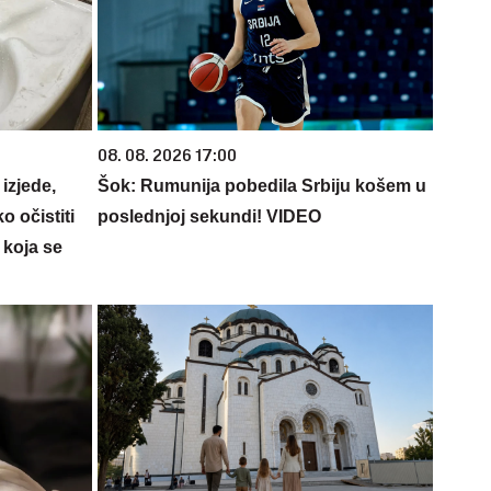
08. 08. 2026 17:00
izjede,
Šok: Rumunija pobedila Srbiju košem u
o očistiti
poslednjoj sekundi! VIDEO
 koja se