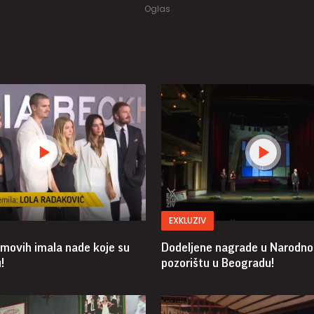
EXKLUZIV
movih imala nade koje su
Dodeljene nagrade u Narodn
!
pozorištu u Beogradu!