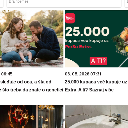
6 06:45
03. 08. 2026 07:31
sleđuje od oca, a šta od
25.000 kupaca već kupuje uz
što treba da znate o genetici
Extra. A ti? Saznaj više