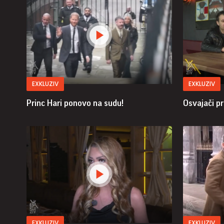
EXKLUZIV
EXKLUZIV
Princ Hari ponovo na sudu!
Osvajači pro
EXKLUZIV
EXKLUZIV