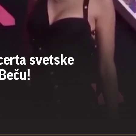
certa svetske
 Beču!