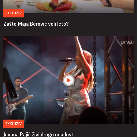
EXKLUZIV
Zašto Maja Berović voli leto?
EXKLUZIV
Jovana Pajić živi drugu mladost!