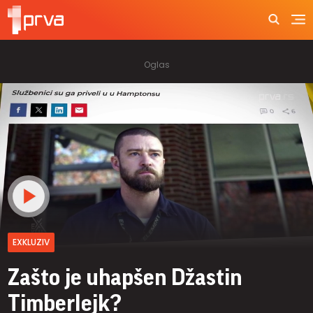
EXKLUZIV
Zašto je uhapšen Džastin
Timberlejk?