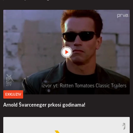
EXKLUZIV
Arnold Švarceneger prkosi godinama!