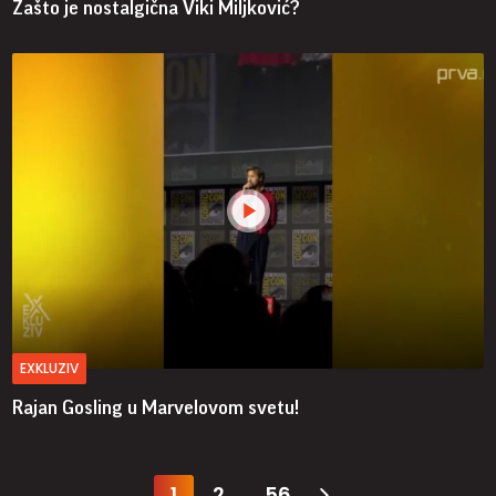
Zašto je nostalgična Viki Miljković?
EXKLUZIV
Rajan Gosling u Marvelovom svetu!
1
2
56
...