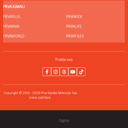
PRVA KANALI
PRVAPLUS
PRVAKICK
PRVAMAX
PRVALIFE
PRVAWORLD
PRVAFILES
Pratite nas
Copyright © 2010 - 2026 Prva Srpska Televizija. Sva
prava zadržana.