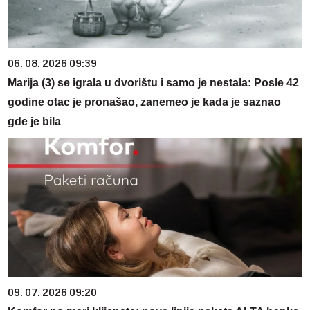
06. 08. 2026 09:39
Marija (3) se igrala u dvorištu i samo je nestala: Posle 42
godine otac je pronašao, zanemeo je kada je saznao
gde je bila
09. 07. 2026 09:20