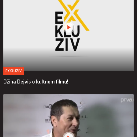
EXKLUZIV
Džina Dejvis o kultnom filmu!