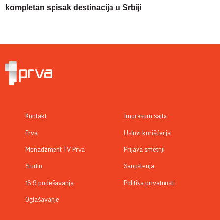
kompletan spisak destinacija u Srbiji
Kontakt
Impresum sajta
Prva
Uslovi korišćenja
Menadžment TV Prva
Prijava smetnji
Studio
Saopštenja
16:9 podešavanja
Politika privatnosti
Oglašavanje