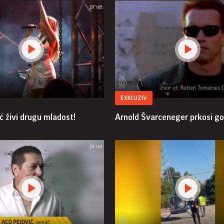
EXKLUZIV
ć živi drugu mladost!
Arnold Švarceneger prkosi g