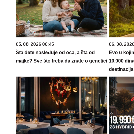
05. 08. 2026 06:45
06. 08. 202
Šta dete nasleđuje od oca, a šta od
Evo u koji
majke? Sve što treba da znate o genetici
10.000 din
destinacija 