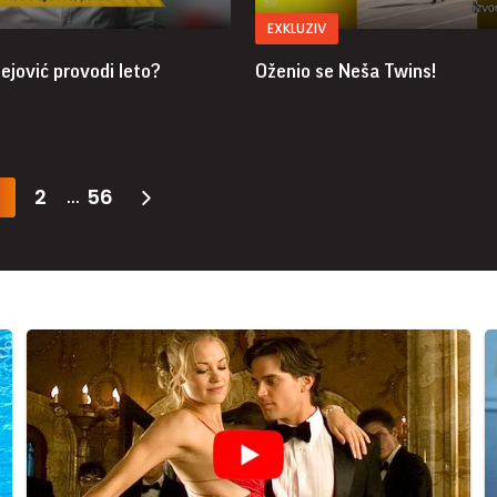
EXKLUZIV
ejović provodi leto?
Oženio se Neša Twins!
2
56
...