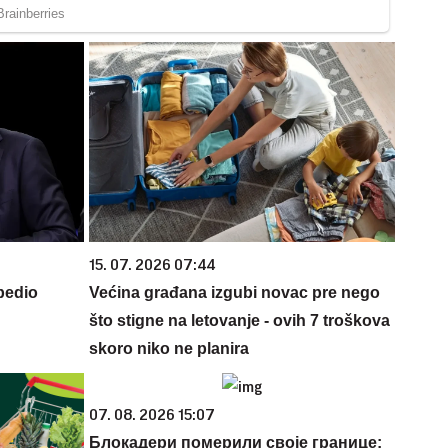
15. 07. 2026 07:44
bedio
Većina građana izgubi novac pre nego
što stigne na letovanje - ovih 7 troškova
skoro niko ne planira
07. 08. 2026 15:07
Блокадери померили своје границе: