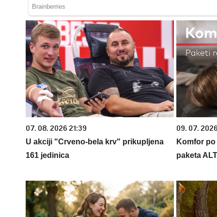
07. 08. 2026 21:39
09. 07. 202
U akciji "Crveno-bela krv" prikupljena
Komfor po m
161 jedinica
paketa AL