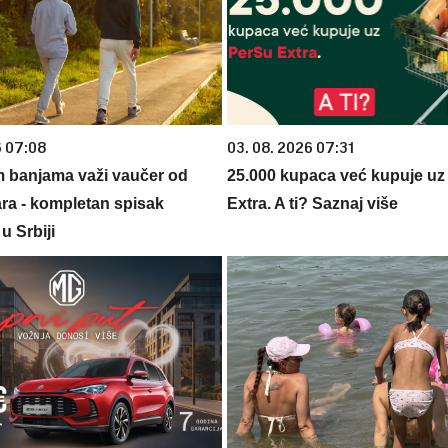
6 07:08
03. 08. 2026 07:31
m banjama važi vaučer od
25.000 kupaca već kupuje uz
ara - kompletan spisak
Extra. A ti? Saznaj više
u Srbiji