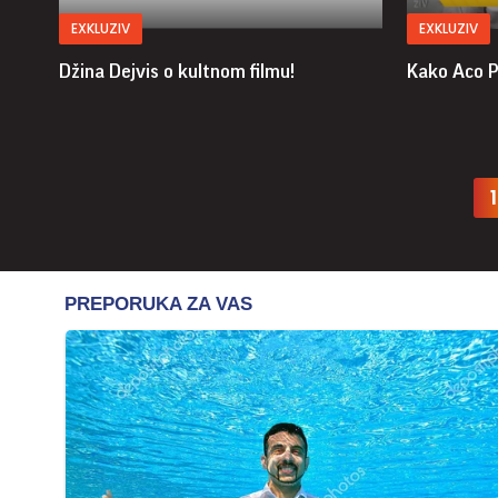
EXKLUZIV
EXKLUZIV
Džina Dejvis o kultnom filmu!
Kako Aco P
1