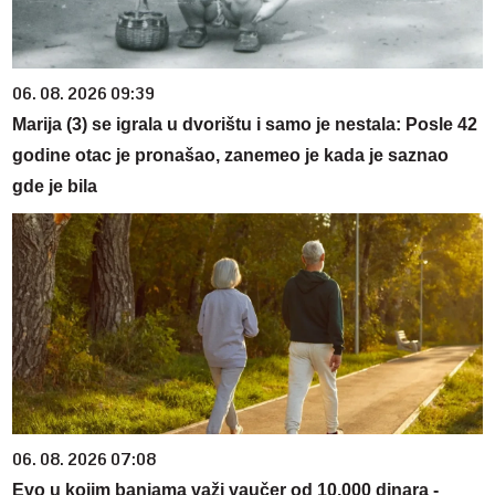
06. 08. 2026 09:39
Marija (3) se igrala u dvorištu i samo je nestala: Posle 42
godine otac je pronašao, zanemeo je kada je saznao
gde je bila
06. 08. 2026 07:08
Evo u kojim banjama važi vaučer od 10.000 dinara -