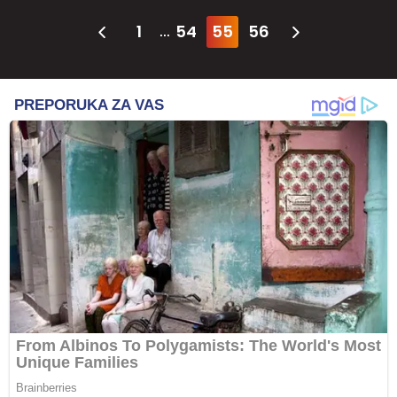
1
54
55
56
...