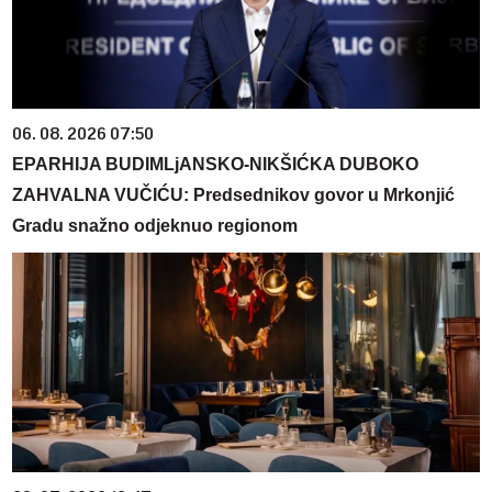
06. 08. 2026 07:50
EPARHIJA BUDIMLjANSKO-NIKŠIĆKA DUBOKO
ZAHVALNA VUČIĆU: Predsednikov govor u Mrkonjić
Gradu snažno odjeknuo regionom