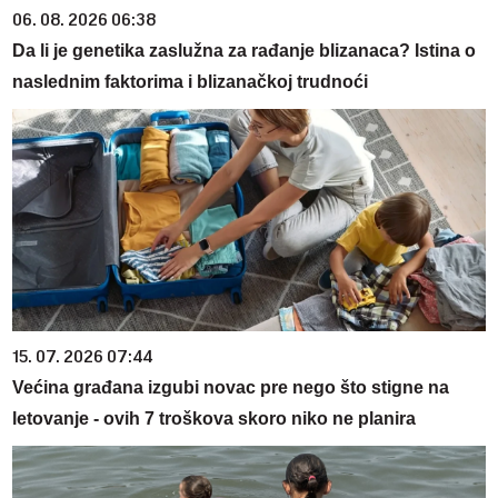
06. 08. 2026 06:38
Da li je genetika zaslužna za rađanje blizanaca? Istina o
naslednim faktorima i blizanačkoj trudnoći
15. 07. 2026 07:44
Većina građana izgubi novac pre nego što stigne na
letovanje - ovih 7 troškova skoro niko ne planira