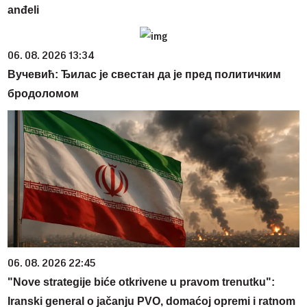
anđeli
06. 08. 2026 13:34
Вучевић: Ђилас је свестан да је пред политичким
бродоломом
06. 08. 2026 22:45
"Nove strategije biće otkrivene u pravom trenutku":
Iranski general o jačanju PVO, domaćoj opremi i ratnom