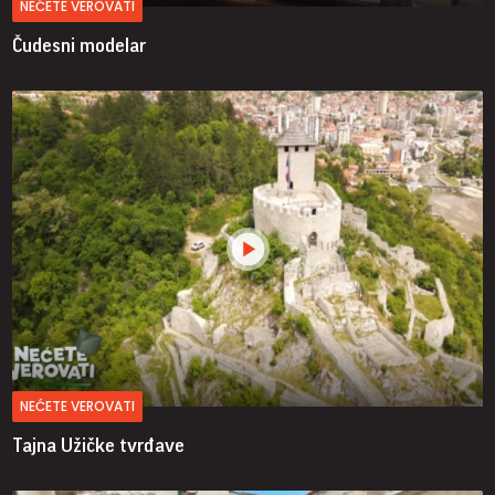
NEĆETE VEROVATI
Čudesni modelar
NEĆETE VEROVATI
Tajna Užičke tvrđave