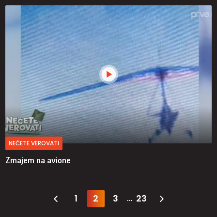
NEĆETE VEROVATI
Zmajem na avione
1
2
3
23
...