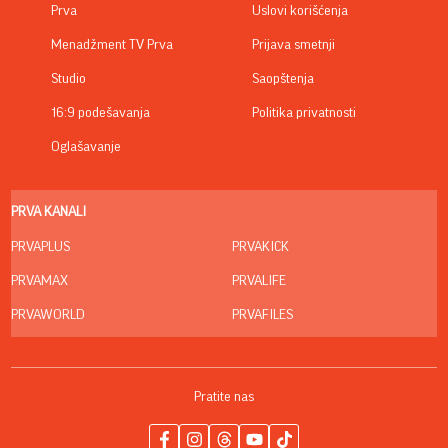
Prva
Uslovi korišćenja
Menadžment TV Prva
Prijava smetnji
Studio
Saopštenja
16:9 podešavanja
Politika privatnosti
Oglašavanje
PRVA KANALI
PRVAPLUS
PRVAKICK
PRVAMAX
PRVALIFE
PRVAWORLD
PRVAFILES
Pratite nas