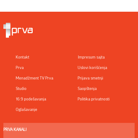
Kontakt
Impresum sajta
Prva
Uslovi korišćenja
Menadžment TV Prva
Prijava smetnji
Studio
Saopštenja
16:9 podešavanja
Politika privatnosti
Oglašavanje
PRVA KANALI