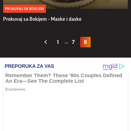
PROKUVAJ SA BOKIJEM
Prokuvaj sa Bokijem - Maske i daske
1
7
8
...