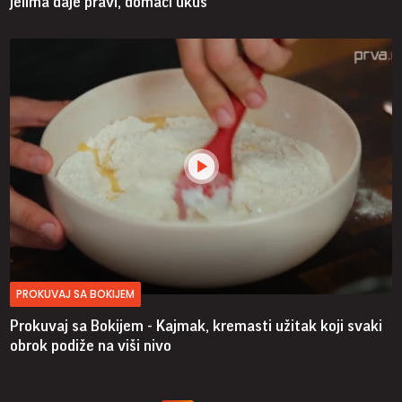
jelima daje pravi, domaći ukus
PROKUVAJ SA BOKIJEM
Prokuvaj sa Bokijem - Kajmak, kremasti užitak koji svaki
obrok podiže na viši nivo