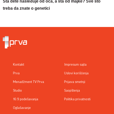
Šta dete nasleđuje od oca, a šta od majke? Sve što
treba da znate o genetici
Kontakt
Impresum sajta
Prva
Uslovi korišćenja
Menadžment TV Prva
Prijava smetnji
Studio
Saopštenja
16:9 podešavanja
Politika privatnosti
Oglašavanje