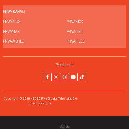
PRVA KANALI
PRVAPLUS
PRVAKICK
PRVAMAX
PRVALIFE
PRVAWORLD
PRVAFILES
Pratite nas
Copyright © 2010 - 2026 Prva Srpska Televizija. Sva
prava zadržana.