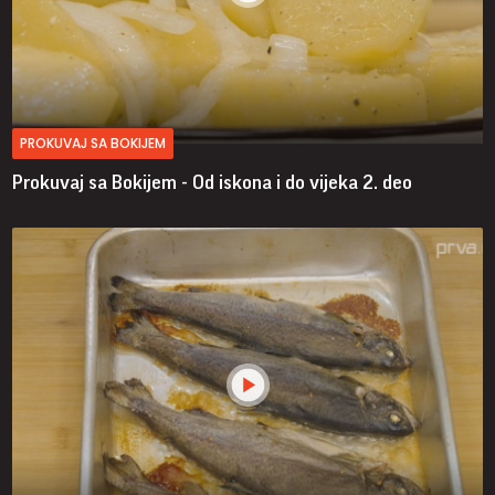
PROKUVAJ SA BOKIJEM
Prokuvaj sa Bokijem - Od iskona i do vijeka
2. deo