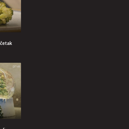
očetak