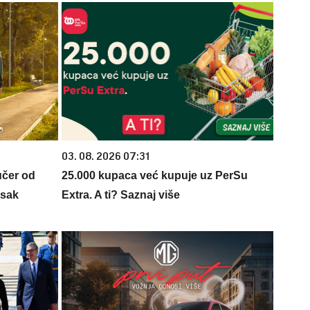
03. 08. 2026 07:31
učer od
25.000 kupaca već kupuje uz PerSu
isak
Extra. A ti? Saznaj više