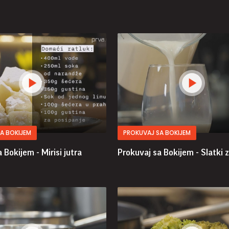
A BOKIJEM
PROKUVAJ SA BOKIJEM
 Bokijem - Mirisi jutra
Prokuvaj sa Bokijem - Slatki z