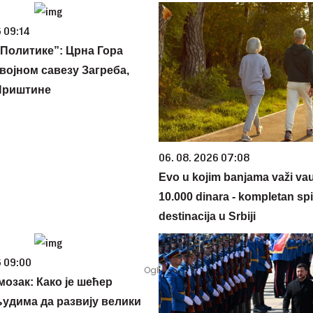
 09:14
Политике”: Црна Гора
војном савезу Загреба,
Приштине
06. 08. 2026 07:08
Evo u kojim banjama važi va
10.000 dinara - kompletan sp
destinacija u Srbiji
6 09:00
мозак: Како је шећер
удима да развију велики