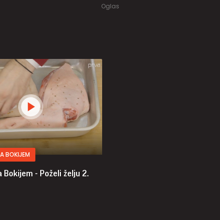
A BOKIJEM
 Bokijem - Poželi želju
2.