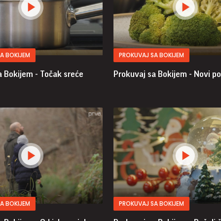
A BOKIJEM
PROKUVAJ SA BOKIJEM
a Bokijem - Točak sreće
Prokuvaj sa Bokijem - Novi p
A BOKIJEM
PROKUVAJ SA BOKIJEM