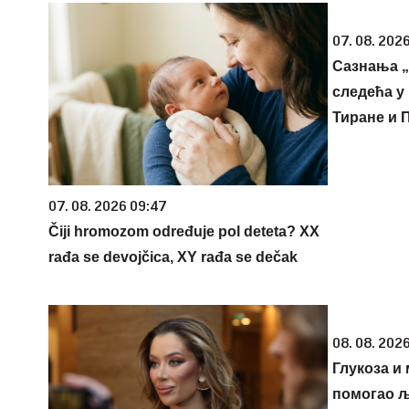
07. 08. 2026
Сазнања „
следећа у 
Тиране и 
07. 08. 2026 09:47
Čiji hromozom određuje pol deteta? XX
rađa se devojčica, XY rađa se dečak
08. 08. 202
Глукоза и 
помогао љ