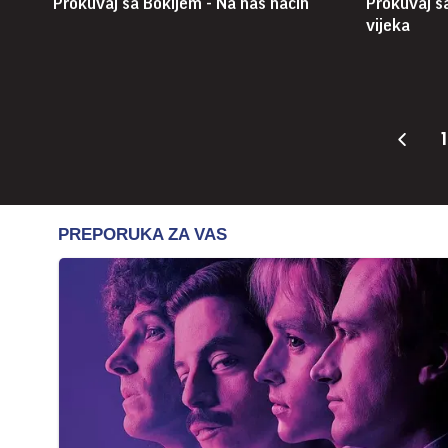
Prokuvaj sa Bokijem - Na naš način
Prokuvaj sa
vijeka
1