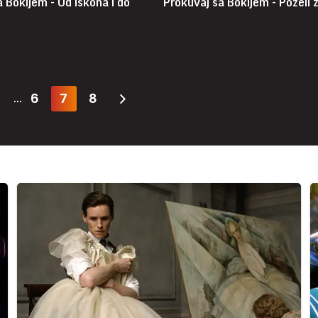
 Bokijem - Od iskona i do
Prokuvaj sa Bokijem - Poželi ž
6
7
8
...