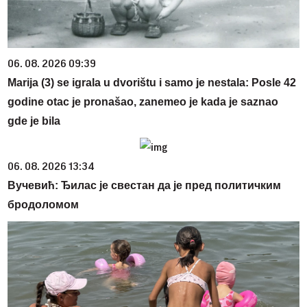
06. 08. 2026 09:39
Marija (3) se igrala u dvorištu i samo je nestala: Posle 42
godine otac je pronašao, zanemeo je kada je saznao
gde je bila
06. 08. 2026 13:34
Вучевић: Ђилас је свестан да је пред политичким
бродоломом