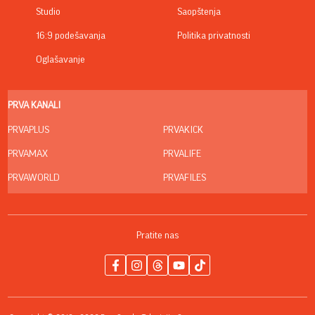
Studio
Saopštenja
16:9 podešavanja
Politika privatnosti
Oglašavanje
PRVA KANALI
PRVAPLUS
PRVAKICK
PRVAMAX
PRVALIFE
PRVAWORLD
PRVAFILES
Pratite nas