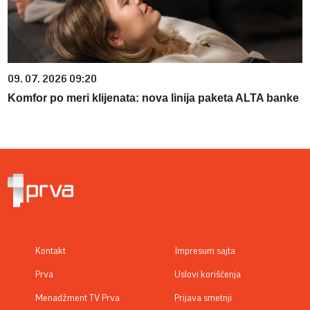
09. 07. 2026 09:20
Komfor po meri klijenata: nova linija paketa ALTA banke
Kontakt
Impresum sajta
Prva
Uslovi korišćenja
Menadžment TV Prva
Prijava smetnji