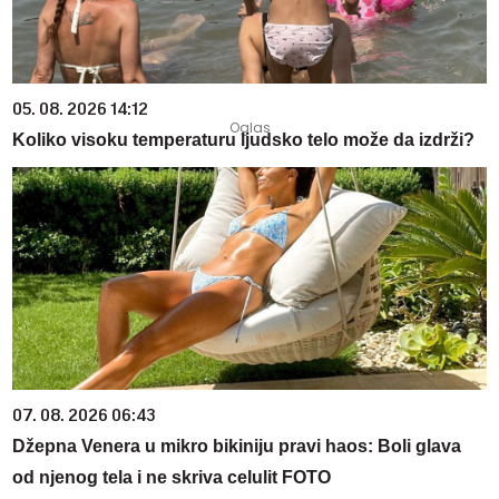
05. 08. 2026 14:12
Koliko visoku temperaturu ljudsko telo može da izdrži?
07. 08. 2026 06:43
Džepna Venera u mikro bikiniju pravi haos: Boli glava
od njenog tela i ne skriva celulit FOTO